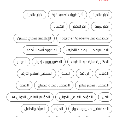
أخبار عالمية
أخر تطورات تصعيد غزة
اخبار عالمية
اخبار عربية
اخر الاخبار
اقتصاد
اكاديمية معا Together Academy
الإعلامية سماح حسنين
الاعلامية د . سارة عبد اللطيف
الدكتورة أسماء أحمد
الدكتورة سارة عبد اللطيف
الدكتور روبرت إدوار
الدولار
الذهب
الرياضة
الصحة
الصحفي اسلام اشرف
الصحفي سمير سالم
الصحفي عمرو مصباح
الصحه
الفن
المؤتمر العلمي الدولي
المؤتمر العلمي الدولي TAT
المدققاتى د . روبرت ادوار
المرأة
المرأة والطفل