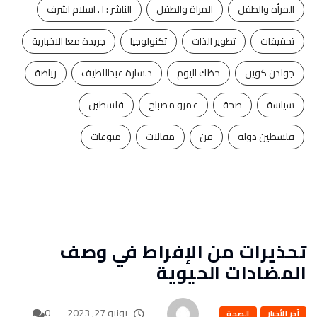
المرأه والطفل
المراة والطفل
الناشر : ا . اسلام اشرف
تحقيقات
تطوير الذات
تكنولوجيا
جريدة معا الاخبارية
جولدن كوين
حظك اليوم
د.سارة عبداللطيف
رياضة
سياسة
صحة
عمرو مصباح
فلسطين
فلسطين دولة
فن
مقالات
منوعات
تحذيرات من الإفراط في وصف
المضادات الحيوية
يونيو 27, 2023
0
آخر الأخبار
الصحة