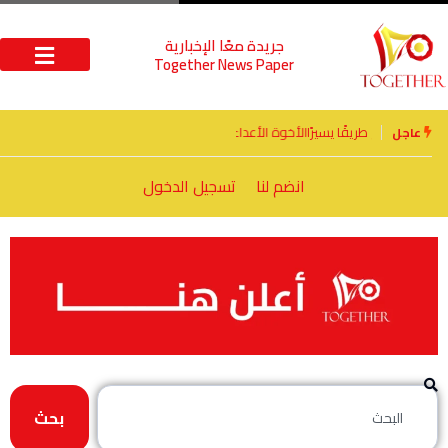
جريدة معًا الإخبارية
Together News Paper
الأخوة الأعداء وحتمًا لابد من لقاء
عاجل
انضم لنا
تسجيل الدخول
بحث