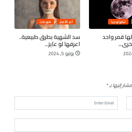
تكنولوجيا
آخر الأخبار
منوعات
لها قمر واحد
سد الشهية بطرق طبيعية..
كاي
رى...
اعرفها لو عايز...
ليا
يوليو 5, 2024
يو
مشار إليها بـ
*