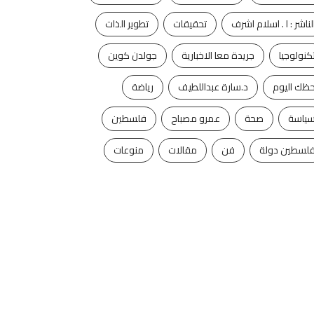
لناشر : ا . اسلام اشرف
تحقيقات
تطوير الذات
كنولوجيا
جريدة معا الاخبارية
جولدن كوين
ظك اليوم
د.سارة عبداللطيف
رياضة
ياسة
صحة
عمرو مصباح
فلسطين
لسطين دولة
فن
مقالات
منوعات