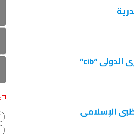
درية
لدولى “cib”
S
ظبى الإسلامى
أ
ا