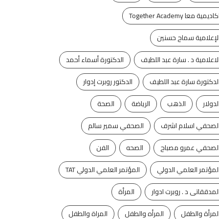
كاديمية معا Together Academy
لإعلامية سماح حسنين
لاعلامية د . سارة عبد اللطيف
الدكتورة أسماء أحمد
لدكتورة سارة عبد اللطيف
الدكتور روبرت إدوار
لدولار
الذهب
الرياضة
الصحة
لصحفي اسلام اشرف
الصحفي سمير سالم
لصحفي عمرو مصباح
الصحه
الفن
لمؤتمر العلمي الدولي
المؤتمر العلمي الدولي TAT
لمدققاتى د . روبرت ادوار
المرأة
لمرأة والطفل
المرأه والطفل
المراة والطفل