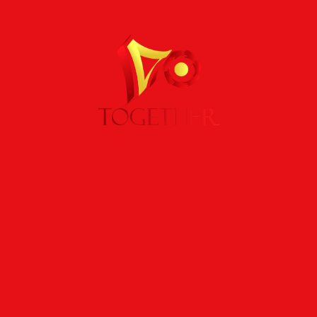
ا
ا
ا
ا
ا
ا
ت
ح
الاعلامية د . سارة عبد اللطيف
س
جريدة معا الاخبارية
ف