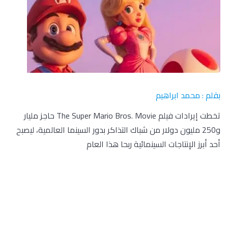
بقلم : محمد ابراهيم
تخطت إيرادات فيلم The Super Mario Bros. Movie حاجز مليار
و250 مليون دولار من شباك التذاكر بدور السينما العالمية، ليصبح
أحد أبرز الإنتاجات السينمائية ربحا هذا العام
فيلم The Super Mario Bros. Movie من إنتاج شركة Universal و
Illumination و Nintendo وظل فى العمل منذ عقود، ويرجع جزء
من التأخير إلى تردد Nintendo فى العودة إلى عالم سوبر ماريو
الشهير، على الشاشة بعد أن فشلت تجربة عام 1993 بطريقة
مذهلة وتم الاستهزاء به باعتباره أحد أسوأ الأفلام التى تم إنتاجها