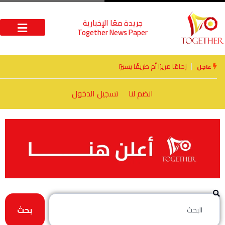
جريدة معًا الإخبارية
Together News Paper
الأخوة الأعداء وحتمًا لابد من لقاء
عاجل
انضم لنا
تسجيل الدخول
بحث