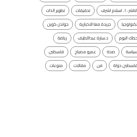
لناشر : ا . اسلام اشرف
تحقيقات
تطوير الذات
كنولوجيا
جريدة معا الاخبارية
جولدن كوين
ظك اليوم
د.سارة عبداللطيف
رياضة
ياسة
صحة
عمرو مصباح
فلسطين
لسطين دولة
فن
مقالات
منوعات