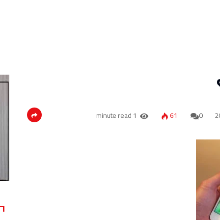
1 minute read
61
0