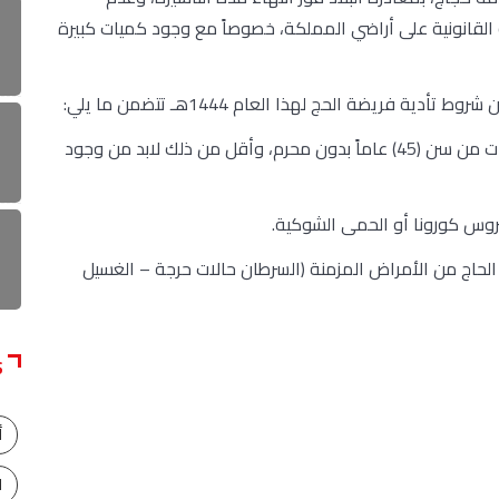
 القانونية على أراضي المملكة، خصوصاً مع وجود كميات كبيرة
ة فريضة الحج لهذا العام 1444هـ تتضمن ما يلي:
– أن تكون الأعمار من سن (25) عاماً للرجال، وللسيدات من سن (45) عاماً بدون محرم، وأقل من ذلك لابد من وجود
وس كورونا أو الحمى الشوكية.
لحاج من الأمراض المزمنة (السرطان حالات حرجة – الغسيل
S
أ
ا