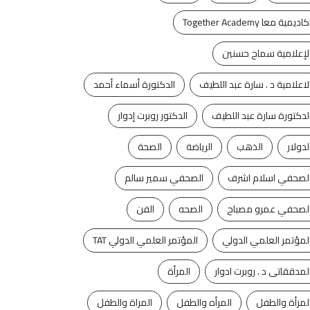
كاديمية معا Together Academy
لإعلامية سماح حسنين
لاعلامية د . سارة عبد اللطيف
الدكتورة أسماء أحمد
لدكتورة سارة عبد اللطيف
الدكتور روبرت إدوار
لدولار
الذهب
الرياضة
الصحة
لصحفي اسلام اشرف
الصحفي سمير سالم
لصحفي عمرو مصباح
الصحه
الفن
لمؤتمر العلمي الدولي
المؤتمر العلمي الدولي TAT
لمدققاتى د . روبرت ادوار
المرأة
لمرأة والطفل
المرأه والطفل
المراة والطفل