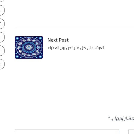
ا
ت
ح
Next Post
تعرف على كل ما يخص برج العذراء
س
ف
مشار إليها بـ
*