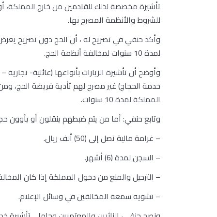
تأشيرة مخصصة لذلك للقادمين من خارج المملكة، أو
للشروط والأنظمة المصرح بها.
وأكد حنفي في تصريح له ، أن الحج دون تصريح يعرض 
لمدة 10 سنوات لمخالفة أنظمة الحج.
وأوضح أن تأشيرة الزيارات بأنواعها (عائلية- تجارية
خدمة الحجاج) غير مصرح لهم تأدية فريضة الحج، وم
المملكة لمدة 10 سنوات.
وتابع حنفي: أما من يتم ضبطهم ينقلون أو يأوون ح
– غرامة مالية تصل إلى (50) ألف ريال.
– السجن لمدة (6) أشهر.
– الترحيل والمنع من دخول المملكة إذا كان المخال
– تشويه سمعة المخالفين في وسائل الإعلام.
ونصح حنفي، الزائرين والمعتمرين وحاملي تأشيرة خدمة