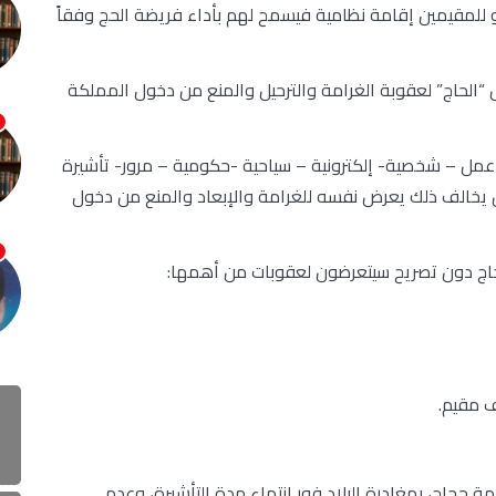
 للمقيمين إقامة نظامية فيسمح لهم بأداء فريضة الحج وفقاً
“الحاج” لعقوبة الغرامة والترحيل والمنع من دخول المملكة
 – عمل – شخصية- إلكترونية – سياحية -حكومية – مرور- تأشيرة
ن يخالف ذلك يعرض نفسه للغرامة والإبعاد والمنع من دخول
جاج دون تصريح سيتعرضون لعقوبات من أهمها:
ف مقيم.
 حجاج، بمغادرة البلاد فور انتهاء مدة التأشيرة، وعدم