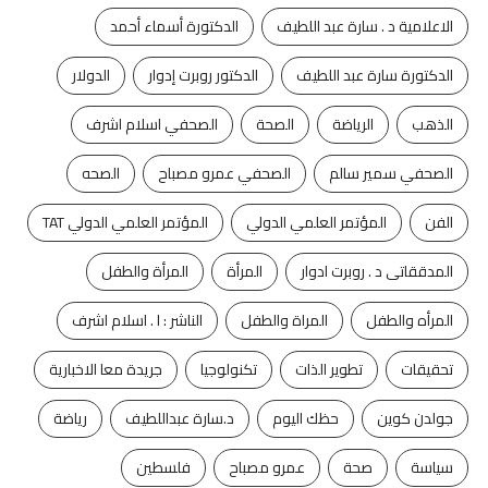
الاعلامية د . سارة عبد اللطيف
الدكتورة أسماء أحمد
الدكتورة سارة عبد اللطيف
الدكتور روبرت إدوار
الدولار
الذهب
الرياضة
الصحة
الصحفي اسلام اشرف
الصحفي سمير سالم
الصحفي عمرو مصباح
الصحه
الفن
المؤتمر العلمي الدولي
المؤتمر العلمي الدولي TAT
المدققاتى د . روبرت ادوار
المرأة
المرأة والطفل
المرأه والطفل
المراة والطفل
الناشر : ا . اسلام اشرف
تحقيقات
تطوير الذات
تكنولوجيا
جريدة معا الاخبارية
جولدن كوين
حظك اليوم
د.سارة عبداللطيف
رياضة
سياسة
صحة
عمرو مصباح
فلسطين