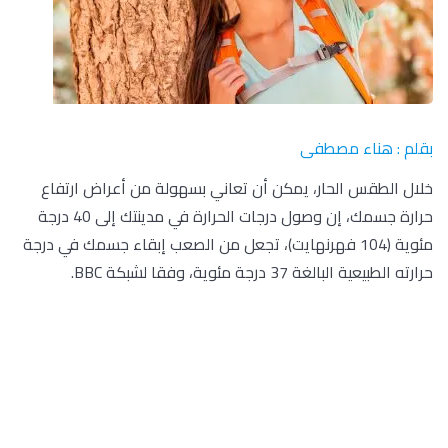
بقلم : هناء مصطفى
خلال الطقس الحار، يمكن أن تعاني بسهولة من أعراض ارتفاع
حرارة جسمك، إن وصول درجات الحرارة في مدينتك إلى 40 درجة
مئوية (104 فهرنهايت)، تجعل من الصعب إبقاء جسمك في درجة
حرارته الطبيعية البالغة 37 درجة مئوية، وفقا لشبكة BBC.
والنصيحة هنا: حافظ على هدوئك وبطء حركتك كي تحتفظ برطوبة
جسدك، الإنهاك الحراري عادة لا يشكل خطورة، حيث يمكنك ترطيب
نفسك، لكن ضربة الشمس تعد حالة طبية طارئة تحتاج إلى إسعاف
طبي.
ويحدث الإنهاك الحراري عندما يصبح جسدك ساخنا للغاية ويحاول