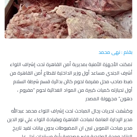
بقلم : نهى محمد
تمكنت الأجهزة الأمنية بمديرية أمن القاهرة تحت إشراف اللواء
أشرف الجندي مساعد أول وزير الداخلية لقطاع أمن القاهرة من
ضبط صاحب محل مفرمة لحوم كائن بدائرة قسم شرطة السلام
أول لحيازته كميات كبيرة من المواد الغذائية لحوم “مفروم ،
دهون” مجهولة المصدر
وكشفت تحريات رجال المباحث تحت إشراف اللواء محمد عبدالله
مدير الإدارة العامة لمباحث القاهرة وبقيادة اللواء علي نور الدين
مدير مباحث التموين تبين ان المضبوطات بدون بيانات تفيد تاريخ
الإنتاج ومدة الصلاحية وغير مصحوبة بأية مستندات تدل على