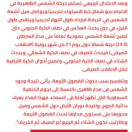
وبعد الاعتدال الربيعي تستمر حركة الشمس الظاهرية في
الاتجاه نحو شمال خط الاستواء تدريجياً ويواصل ميل أشعة
الشمس في الزيادة فيزداد طول النهار تدريجياً وينقص طول
الليل، في حين يحدث العكس في نصف الكرة الجنوبي حتى
تصبح أشعة الشمس عمودية تماماً على مدار السرطان
(23.5) درجة شمالاً حول يوم 21 من شهر يونية (الانقلاب
الصيفى) فيحدث الصيف في نصف الكرة الشمالي، ويحدث
الشتاء في نصف الكرة الجنوبي، وتصبح أحوال الكرة الأرضية
خلال الانقلاب الصيفى.
ولتفسير سبب حدوث الفصول الأربعة، يأتى نتيجة وجود
الشمس فى مدار ظاهرى بالنسبة إلى نجوم الخلفية
السماوية التى تظهر ثابتة فى السماء، فهذا المدار يعرف
بدائرة البروج، ونتيجة دوران الأرض حول الشمس وميل
محورها على مستوى مدارها تحدث الفصول الأربعة
وبالترتيب تكون الشتاء ثم الربيع ثم الصيف ثم الخريف”.