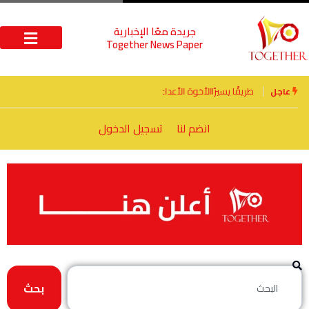
جريدة معًا الإخبارية
Together News Paper
الأخوة الأعداء وحتمًا لابد من لقاء
عاجل
انضم لنا
تسجيل الدخول
بحث