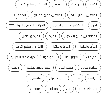
الذهب
الرياضة
الصحة
الصحفي اسلام اشرف
الصحفي سمير سالم
الصحفي عمرو مصباح
الصحه
الفن
المؤتمر العلمي الدولي
المؤتمر العلمي الدولي TAT
المدققاتى د . روبرت ادوار
المرأة
المرأة والطفل
المرأه والطفل
المراة والطفل
الناشر : ا . اسلام اشرف
تحقيقات
تطوير الذات
تكنولوجيا
جريدة معا الاخبارية
جولدن كوين
حظك اليوم
د.سارة عبداللطيف
رياضة
سياسة
صحة
عمرو مصباح
فلسطين
فلسطين دولة
فن
مقالات
منوعات