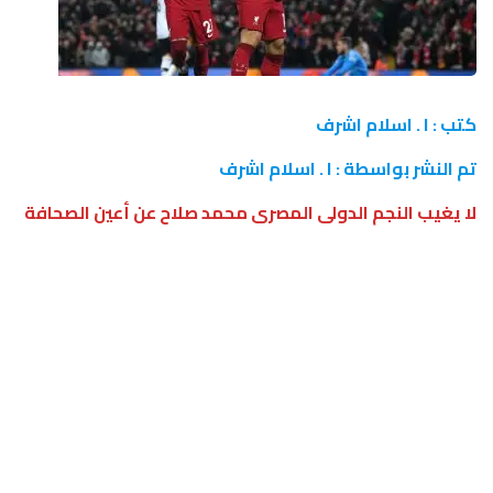
كتب : ا . اسلام اشرف
تم النشر بواسطة : ا . اسلام اشرف
لا يغيب النجم الدولى المصرى محمد صلاح عن أعين الصحافة
الإسبانية كثيرا، التى مازالت تردد بأن نجم ليفربول قد ينضم
إلى أحد القطبين ريال مدريد أو برشلونة مستقبلا، وهو الحلم
الذى كان يتمناه الفرعون المصرى قبل بداية مشواره
الاحترافى.
آخر الأنباء الواردة من إسبانيا نشرتها إذاعة “راديو كتالونيا”
هى أن برشلونة يستهدف 3 نجوم من الدورى الإنجليزى
الممتاز وهم محمد صلاح مهاجم ليفربول وزميله بالفريق
لويس دياز، بالإضافة إلى سون هيونج مين لاعب توتنهام