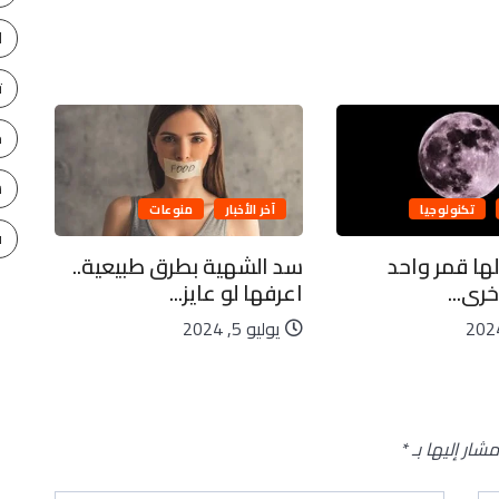
ا
ت
ح
س
تكنولوجيا
آخر الأخبار
منوعات
ف
لها قمر واحد
سد الشهية بطرق طبيعية..
كاي
رى...
اعرفها لو عايز...
ليا
يوليو 5, 2024
يو
مشار إليها بـ
*