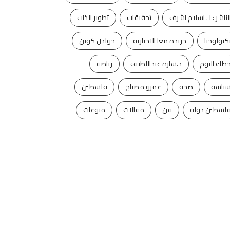
لناشر : ا . اسلام اشرف
تحقيقات
تطوير الذات
كنولوجيا
جريدة معا الاخبارية
جولدن كوين
ظك اليوم
د.سارة عبداللطيف
رياضة
ياسة
صحة
عمرو مصباح
فلسطين
آخر الأخبار
الفن
آخر الأخبار
تكنولوجيا
لسطين دولة
فن
مقالات
منوعات
روكى الحفلة الثانية بـ
ليه الأرض لها قمر واحد
لى مصر فى...
وكواكب أخرى...
ليو 5, 2024
يوليو 5, 2024