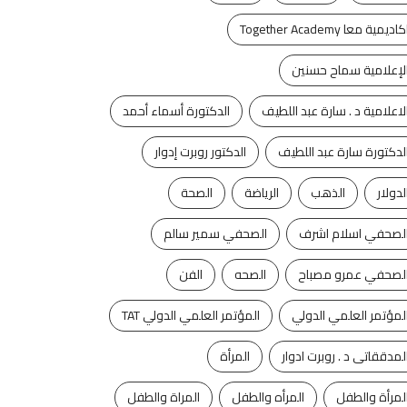
كاديمية معا Together Academy
لإعلامية سماح حسنين
لاعلامية د . سارة عبد اللطيف
الدكتورة أسماء أحمد
لدكتورة سارة عبد اللطيف
الدكتور روبرت إدوار
لدولار
الذهب
الرياضة
الصحة
لصحفي اسلام اشرف
الصحفي سمير سالم
لصحفي عمرو مصباح
الصحه
الفن
لمؤتمر العلمي الدولي
المؤتمر العلمي الدولي TAT
لمدققاتى د . روبرت ادوار
المرأة
لمرأة والطفل
المرأه والطفل
المراة والطفل