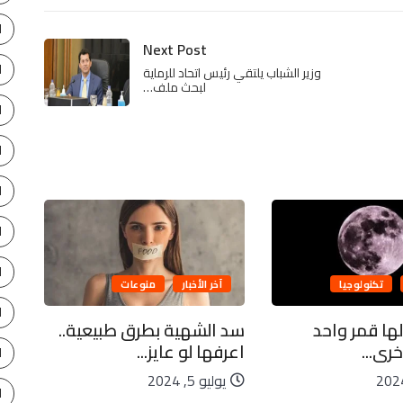
ا
Next Post
ا
وزير الشباب يلتقي رئيس اتحاد للرماية
لبحث ملف…
ا
ا
ا
ا
ا
تكنولوجيا
آخر الأخبار
منوعات
ا
لها قمر واحد
سد الشهية بطرق طبيعية..
كاي
رى...
اعرفها لو عايز...
ليا
ا
يوليو 5, 2024
يو
ا