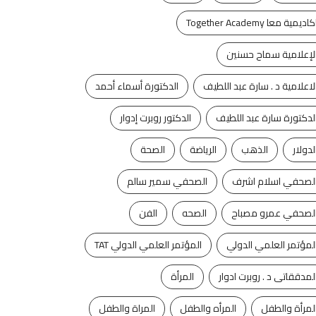
كاديمية معا Together Academy
لإعلامية سماح حسنين
لاعلامية د . سارة عبد اللطيف
الدكتورة أسماء أحمد
لدكتورة سارة عبد اللطيف
الدكتور روبرت إدوار
لدولار
الذهب
الرياضة
الصحة
لصحفي اسلام اشرف
الصحفي سمير سالم
لصحفي عمرو مصباح
الصحه
الفن
آخر الأخبار
الفن
آخر الأخبار
تكنولوجيا
لمؤتمر العلمي الدولي
المؤتمر العلمي الدولي TAT
روكى الحفلة الثانية بـ
ليه الأرض لها قمر واحد
لى مصر فى...
وكواكب أخرى...
لمدققاتى د . روبرت ادوار
المرأة
ليو 5, 2024
يوليو 5, 2024
لمرأة والطفل
المرأه والطفل
المراة والطفل