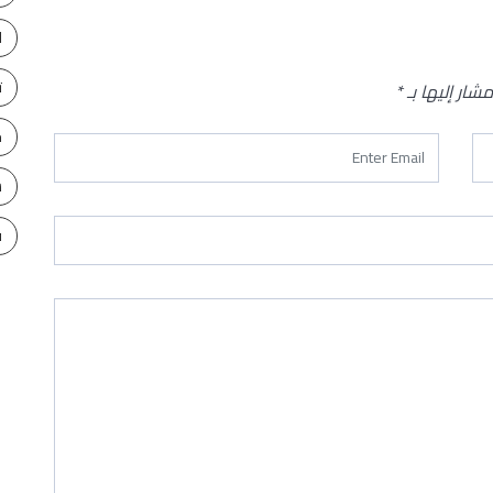
ا
ت
مشار إليها بـ
*
ح
س
ف