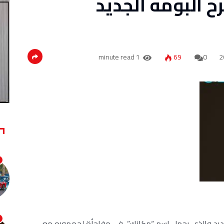
 ألبومه الجديد
1 minute read
69
0
لجديد والذي يحمل اسم “مكانك”، في مفاجأة لجمهوره مع