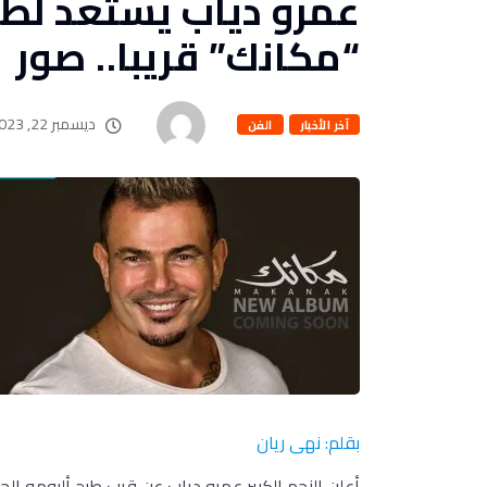
عمرو دياب يستعد لطرح
“مكانك” قريبا.. صور
ديسمبر 22, 2023
آخر الأخبار
الفن
بقلم: نهى ريان
أعلن النجم الكبير عمرو دياب عن قرب طرح ألبومه ا