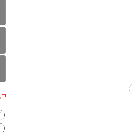
S
أ
ا