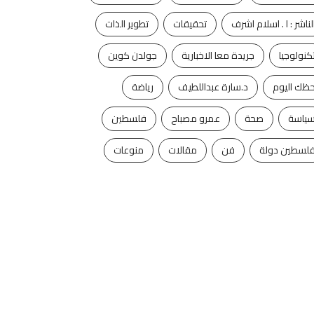
لناشر : ا . اسلام اشرف
تحقيقات
تطوير الذات
كنولوجيا
جريدة معا الاخبارية
جولدن كوين
ظك اليوم
د.سارة عبداللطيف
رياضة
ياسة
صحة
عمرو مصباح
فلسطين
لسطين دولة
فن
مقالات
منوعات