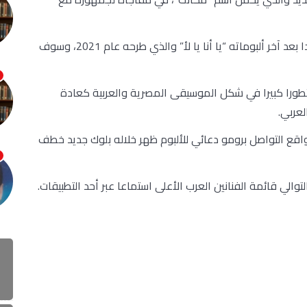
يمثل الألبوم عودة للفنان عمرو دياب للألبومات مجددا بعد آخر ألبوماته “يا أنا يا لأ” والذي طرحه عام 2021، وسوف
تطورا كبيرا في شكل الموسيقى المصرية والعربية كعادة
لعربي.
اقع التواصل برومو دعائي للألبوم ظهر خلاله بلوك جديد خطف
والي قائمة الفنانين العرب الأعلى استماعا عبر أحد التطبيقات.