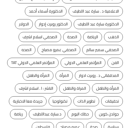
الاعلامية د . سارة عبد اللطيف
الدكتورة أسماء أحمد
الدكتورة سارة عبد اللطيف
الدكتور روبرت إدوار
الدولار
الذهب
الرياضة
الصحة
الصحفي اسلام اشرف
الصحفي سمير سالم
الصحفي عمرو مصباح
الصحه
الفن
المؤتمر العلمي الدولي
المؤتمر العلمي الدولي TAT
المدققاتى د . روبرت ادوار
المرأة
المرأة والطفل
المرأه والطفل
المراة والطفل
الناشر : ا . اسلام اشرف
تحقيقات
تطوير الذات
تكنولوجيا
جريدة معا الاخبارية
جولدن كوين
حظك اليوم
د.سارة عبداللطيف
رياضة
سياسة
صحة
عمرو مصباح
فلسطين