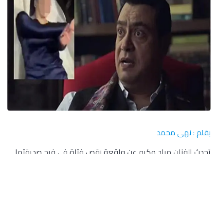
بقلم : نهى محمد
تحدث الفنان مراد مكرم عن واقعة رقص فتاة في فرح صديقتها
وقيام أحد الشباب بتصويرها مما أدى إلى تطليقها.
وكتب مراد مكرم عبر صفحته على فيسبوك: “سيدة حشمة وجميلة
في نفس الوقت رقصت في فرح صديقتها بكل فرح ومحبة
لصديقتها يقوم شخص مش محترم يصورها بدون علمها وينزل