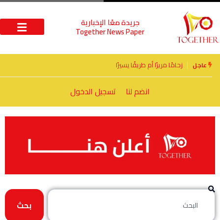
جريدة معًا الإخبارية
Together News Paper
الأخوة الأعداء وحتمًا لابد من لقاء
عاجل
انضم لنا
تسجيل الدخول
بحث