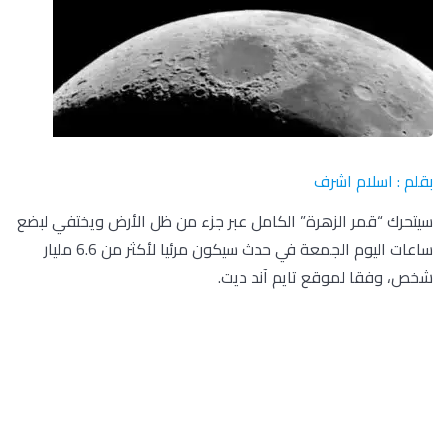
بقلم : اسلام اشرف
سيتحرك “قمر الزهرة” الكامل عبر جزء من ظل الأرض ويختفي لبضع
ساعات اليوم الجمعة في حدث سيكون مرئيا لأكثر من 6.6 مليار
شخص، وفقا لموقع تايم آند ديت.
وسيحدث القمر الكامل لشهر مايو، والذي يُطلق عليه اسم قمر
الزهرة (Flower Moon)، مساء اليوم، وسيصاحب قمر الزهرة لهذا
العام خسوفا شبه ظلي للقمر، حيث يخفت القمر قليلا، ولكن لا
يصبح مظلما تماما، وفقا لتقرير RT .
وإذا ظلت السماء صافية فسيتمكن مراقبو السماء أيضا من رصد