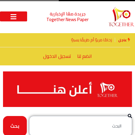
جريدة معًا الإخبارية
Together News Paper
الأخوة الأعداء وحتمًا لابد من لقاء
عاجل
انضم لنا
تسجيل الدخول
بحث