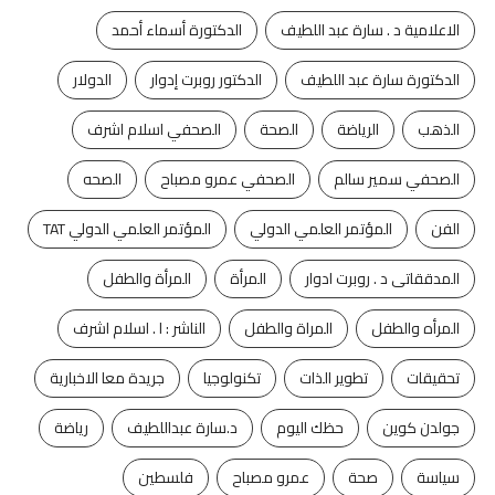
الاعلامية د . سارة عبد اللطيف
الدكتورة أسماء أحمد
الدكتورة سارة عبد اللطيف
الدكتور روبرت إدوار
الدولار
الذهب
الرياضة
الصحة
الصحفي اسلام اشرف
الصحفي سمير سالم
الصحفي عمرو مصباح
الصحه
الفن
المؤتمر العلمي الدولي
المؤتمر العلمي الدولي TAT
المدققاتى د . روبرت ادوار
المرأة
المرأة والطفل
المرأه والطفل
المراة والطفل
الناشر : ا . اسلام اشرف
تحقيقات
تطوير الذات
تكنولوجيا
جريدة معا الاخبارية
جولدن كوين
حظك اليوم
د.سارة عبداللطيف
رياضة
سياسة
صحة
عمرو مصباح
فلسطين