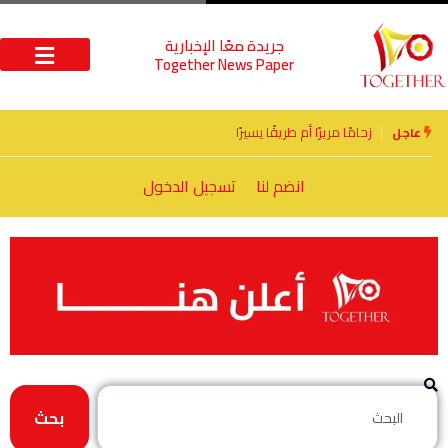
جريدة معًا الإخبارية
Together News Paper
الأخوة الأعداء وحتمًا لابد من لقاء
عاجل
انضم لنا
تسجيل الدخول
بحث