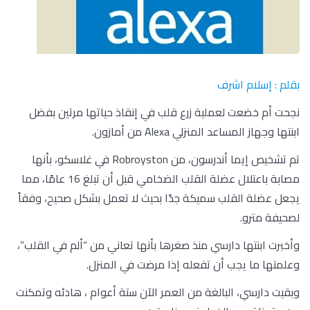
بقلم : إسلام اشرف
نجحت أم خضعت لعملية زرع قلب في إنقاذ حياتها مرتين بفضل
ابنتها وجهاز المساعد المنزلي Alexa من أمازون.
تم تشخيص إيما أندرسون، من Robroyston في غلاسكو، بأنها
مصابة باعتلال عضلة القلب الضخامي قبل أن تبلغ 16 عامًا، مما
يجعل عضلة القلب سميكة جدًا بحيث لا تعمل بشكل صحيح، وفقاً
لصحيفة مترو.
وأخبرت ابنتها دارسي منذ صغرها بأنها تعاني من “ألم في القلب”،
وعلمتها ما يجب أن تفعله إذا مرضت في المنزل.
وبقيت دارسي، البالغة من العمر الآن ستة أعوام ، هادئه وتمكنت