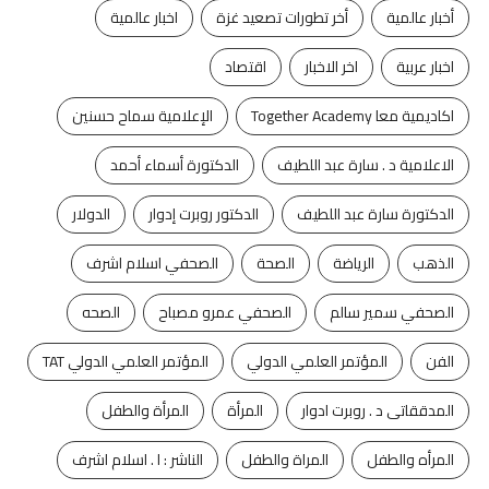
أخبار عالمية
أخر تطورات تصعيد غزة
اخبار عالمية
اخبار عربية
اخر الاخبار
اقتصاد
اكاديمية معا Together Academy
الإعلامية سماح حسنين
الاعلامية د . سارة عبد اللطيف
الدكتورة أسماء أحمد
الدكتورة سارة عبد اللطيف
الدكتور روبرت إدوار
الدولار
الذهب
الرياضة
الصحة
الصحفي اسلام اشرف
الصحفي سمير سالم
الصحفي عمرو مصباح
الصحه
الفن
المؤتمر العلمي الدولي
المؤتمر العلمي الدولي TAT
المدققاتى د . روبرت ادوار
المرأة
المرأة والطفل
المرأه والطفل
المراة والطفل
الناشر : ا . اسلام اشرف