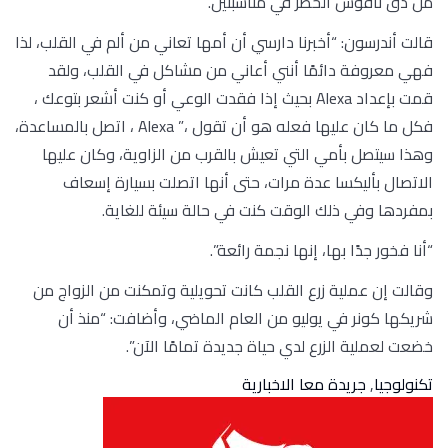
من دق ناقوس الخطر في مناسبتين.
قالت أندرسون: “أخبرنا دارسي أن أمها تعاني من ألم في القلب، لذا
فهي معروفة دائمًا أنني أعاني من مشاكل في القلب، ولقد
قمت بإعداد Alexa بحيث إذا فقدت الوعي أو كنت أشعر بتوعك ،
فكل ما كان عليها فعله هو أن تقول ،” Alexa ، اتصل بالمساعدة،
وهذا سيتصل بأمي التي تعيش بالقرب من الزاوية، وكان عليها
الاتصال بأليكسا عدة مرات، حتى أنها اتصلت بسيارة إسعاف
بمفردها وفي ذلك الوقت كنت في حالة سيئة للغاية.
“أنا فخور جدًا بها، إنها نجمة رائعة”.
وقالت إن عملية زرع القلب كانت تحويلية وتمكنت من الزواج من
شريكها كونر في يوليو من العام الماضي، وأضافت: “منذ أن
خضعت لعملية الزرع لدي حياة جديدة تمامًا الآن”.
تكنولوجيا
,
جريدة معا الاخبارية