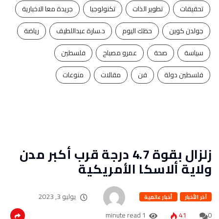
تحقيقات
تطوير الذات
تكنولوجيا
جريدة معا الاخبارية
جولدن كوين
حظك اليوم
د.سارة عبداللطيف
رياضة
سياسة
صحة
عمرو مصباح
فلسطين
فلسطين دولة
فن
مقالات
منوعات
زلزال بقوة 4.7 درجة قرب أكبر مدن
ولاية ألاسكا الأمريكية
يوليو 3, 2023
آخر الأخبار
أخبار عالمية
1 minute read
41
0