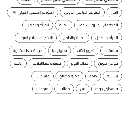
الفن
المؤتمر العلمي الدولي
المؤتمر العلمي الدولي TAT
المدققاتى د . روبرت ادوار
المرأة
المرأة والطفل
المرأه والطفل
المراة والطفل
الناشر : ا . اسلام اشرف
تحقيقات
تطوير الذات
تكنولوجيا
جريدة معا الاخبارية
جولدن كوين
حظك اليوم
د.سارة عبداللطيف
رياضة
سياسة
صحة
عمرو مصباح
فلسطين
فلسطين دولة
فن
مقالات
منوعات