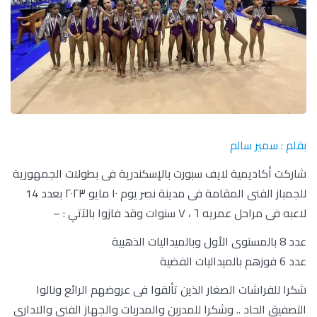
بقلم : سمير سالم
شاركت أكاديمية لايف سبورت بالإسكندرية فى بطولات الجمهورية
للجمباز الفنى المقامة فى مدينة نصر يوم ١٠ مايو ٢٠٢٣ بعدد 14
لاعبه فى مراحل عمريه ٦ ، ٧ سنوات وقد فازوا بالآتي : –
عدد 8 بالمستوى الأول وبالميداليات الذهبية
عدد 6 فوزهم بالميداليات الفضية
شكرا للفراشات الصغار الذين تألقوا فى عروضهم الرائع ونالوا
التصفيق الحاد .. وشكرا للمدربن والمدربات والجهاز الفنى والادارى