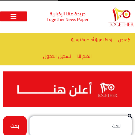
جريدة معًا الإخبارية
Together News Paper
الأخوة الأعداء وحتمًا لابد من لقاء
عاجل
انضم لنا
تسجيل الدخول
بحث