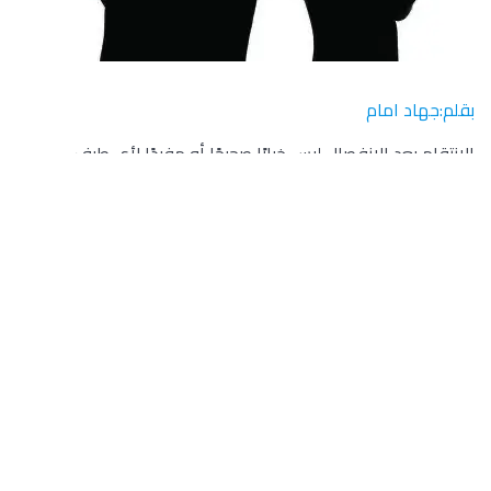
بقلم:جهاد امام
الانتقام بعد الانفصال ليس خيارًا صحيحًا أو مفيدًا لأي طرف.
فالإنتقام يمكن أن يؤدي إلى المزيد من الألم والجرح والتوتر بين
الطرفين، ويمكن أن يتسبب في خسارة الثقة والاحترام المتبادل
الذي يمكن أن يكون مفيدًا في المستقبل.
بدلاً من ذلك، يجب على الأطراف العمل على التعافي من الألم
الذي تسبب في الانفصال، ومحاولة التركيز على الأمور الإيجابية في
الحياة والعلاقات الأخرى. ويمكن خلق علاقة صحية ومتينة بين
الطرفين إذا تم التعامل مع الانفصال بنضج واحترام وتفهم.
ويمكن أن يكون التعافي بعد الانفصال عملية صعبة ومؤلمة،
ولكن هناك بعض الخطوات التي يمكن اتباعها للتعافي بشكل
أفضل: