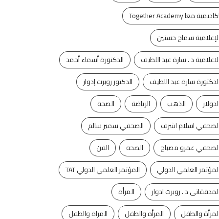
كاديمية معا Together Academy
لإعلامية سماح حسنين
لاعلامية د . سارة عبد اللطيف
الدكتورة أسماء أحمد
لدكتورة سارة عبد اللطيف
الدكتور روبرت إدوار
لدولار
الذهب
الرياضة
الصحة
لصحفي اسلام اشرف
الصحفي سمير سالم
لصحفي عمرو مصباح
الصحه
الفن
لمؤتمر العلمي الدولي
المؤتمر العلمي الدولي TAT
لمدققاتى د . روبرت ادوار
المرأة
لمرأة والطفل
المرأه والطفل
المراة والطفل