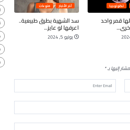
تكنولوجيا
آخر الأخبار
منوعات
ا
لها قمر واحد
سد الشهية بطرق طبيعية..
كاي
ت
رى...
اعرفها لو عايز...
ليا
ح
يوليو 5, 2024
يو
س
ف
مشار إليها بـ
*