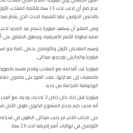
عدم ضم أي لاعب تحت 23 سنة لقائ
باللاعبين الدوليين، نظرا لأهمية الحدث الذي ينتظر ميك
ومن المقرر أن يستعبد فيتوريا حسام عبد المجيد لاع
ضمه لبطولة الأمم الأفريقية، وينطبق الاتفاق على أي لاعب تحت 23 سنة دخل حسابات فيتور
ويسير المنتخبان الأول والأولمبى بخطى ثابتة نحو است
فيتوريا والبرازيلي روجيريو ميكالى.
فيتوريا ثبت أقدامه مع المنتخب وقدم نفسه بالصورة 
بالتصفيات إلى صدارتها، عقب الفوز على مالاوي ذهاب
الهجومية للفراعنة من جديد.
فيتوريا قبل ذلك كان خاض 3 تحديا
أنه مدرب كبير يخدم المشروع الكروي طويل الأجل لل
على الجانب الآخر، لم يخيب ميكالى الظنون في قدرات
الأولمبي في نهائيات أمم إفريقيا تحت 23 سنة.