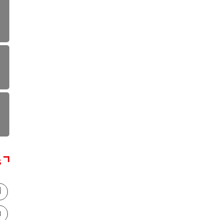
S
أ
ا