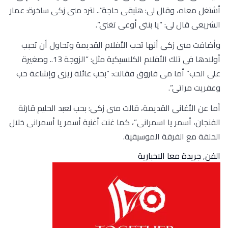
أشتغل معاه، وقال لى: هتبقى حاجة”.. لترد منى زكى ساخرة: عمار
الشريعى قال لى: “يا بنتى أوعى تغنى”.
وأضافت منى زكى أنها تحب الأفلام القديمة وتحاول أن تحبب
أولادها فى تلك الأفلام الكلاسيكية مثل: “الزوجة 13.. وصغيرة
على الحب” أما مى فاروق فقالت: “بحب عائلة زيزى وإشاعة حب
وعفريت مراتى”.
أما عن الأغانى القديمة، قالت منى زكى: بحب لعبد الحليم قارئة
الفنجان، أسمر يا اسمرانى”، كما غنت أغنية أسمر يا أسمرانى خلال
الحلقة مع الفرقة الموسيقية.
الفن
,
جريدة معا الاخبارية