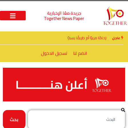
جريدة معًا الإخبارية
Together News Paper
الأخوة الأعداء وحتمًا لابد من لقاء
عاجل
انضم لنا
تسجيل الدخول
بحث