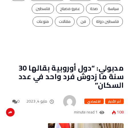
سياسة
صحة
عمرو مصباح
فلسطين
فلسطين دولة
فن
مقالات
منوعات
مدبولي: “دول أوروبية بقالها 30
سنة ما زدوش فرد واحد في عدد
السكان”
مايو 4, 2023
0
آخر الأخبار
اقتصادي
1 minute read
108