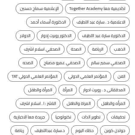
اكاديمية معا Together Academy
الإعلامية سماح حسنين
الاعلامية د . سارة عبد اللطيف
الدكتورة أسماء أحمد
الدكتورة سارة عبد اللطيف
الدكتور روبرت إدوار
الدولار
الذهب
الرياضة
الصحة
الصحفي اسلام اشرف
الصحفي سمير سالم
الصحفي عمرو مصباح
الصحه
الفن
المؤتمر العلمي الدولي
المؤتمر العلمي الدولي TAT
المدققاتى د . روبرت ادوار
المرأة
المرأة والطفل
المرأه والطفل
المراة والطفل
الناشر : ا . اسلام اشرف
تحقيقات
تطوير الذات
تكنولوجيا
جريدة معا الاخبارية
جولدن كوين
حظك اليوم
د.سارة عبداللطيف
رياضة