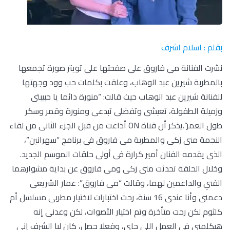
بقلم : اسلام اشرف
نشرت الفنانة مى فاروق على صفحتها على تويتر صورة تجمعها
بالمطربة شيرين عبد الوهاب، وعلقت بكلمات حب وود وجهتها
للفنانة شيرين عبد الوهاب حيث قالت: “منورة دائما يا حبيبتى
وزميلة الطفولة، تعيشى وتفضلى تبدعى ومنورة وقمر وسكر
طول العمر”.يذكر أن قناة ON أذاعت من قبل الجزء الثانى من لقاء
النجمة منى زكى والمطربة مى فاروق فى برنامج “سهرانين”،
الذى يقدمه الفنان أمير كرارة فى أولى حلقات الموسم الجديد.
وخلال الحلقة تحدثت منى زكى ومى فاروق عن بداية مشوارهما
الفني والداعمين لهما، وقالت “مى فاروق”: عمار الشريعى
دعمنى وأنا عندى 16 سنة، رحت اختبارات لاختيار مطربى مسلسل أم
كلثوم لكن رحت متأخرة وتم اختيار الأصوات، لكن وعدنى إنه
هيكلمنى فى العمل اللى جاى، وفعلا حصل، كان ليا الشرف إنى