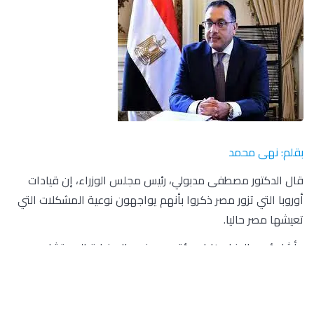
بقلم: نهى محمد
قال الدكتور مصطفى مدبولي، رئيس مجلس الوزراء، إن قيادات
أوروبا التي تزور مصر ذكروا بأنهم يواجهون نوعية المشكلات التي
تعيشها مصر حاليا.
وأشار رئيس الوزراء خلال مؤتمر صحفي، إلى زيارة المستشار
النمساوي منذ أيام قليلة لمصر، وعقد لقاء ثنائي معه، حيث تحدث
عن مشكلات يواجهونها بنفس نوعية المشكلات التي تواجه مصر.