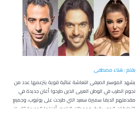
بقلم : هناء مصطفى
يشهد الموسم الصيفى انتعاشة غنائية قوية يتزعمها عدد من
نجوم الطرب في الوطن العربى الذين طرحوا أغان جديدة في
مقدمتهم الديفا سميرة سعيد التي طرحت على يوتيوب، وجميع
التطبيقات الموسيقية، ومحطات الراديو، أغنيتها الجديدة “إنسان
آلى” وهى الأغنية العاشرة والأخيرة فى أغنيات ألبومها الجديد
الذى يحمل نفس الاسم “إنسان آلي”
سميرة سعيد