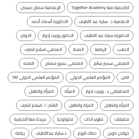
اكاديمية معا Together Academy
الإعلامية سماح حسنين
الاعلامية د . سارة عبد اللطيف
الدكتورة أسماء أحمد
الدكتورة سارة عبد اللطيف
الدكتور روبرت إدوار
الدولار
الذهب
الرياضة
الصحة
الصحفي اسلام اشرف
الصحفي سمير سالم
الصحفي عمرو مصباح
الصحه
الفن
المؤتمر العلمي الدولي
المؤتمر العلمي الدولي TAT
المدققاتى د . روبرت ادوار
المرأة
المرأة والطفل
المرأه والطفل
المراة والطفل
الناشر : ا . اسلام اشرف
تحقيقات
تطوير الذات
تكنولوجيا
جريدة معا الاخبارية
جولدن كوين
حظك اليوم
د.سارة عبداللطيف
رياضة