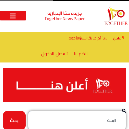
جريدة معًا الإخبارية
Together News Paper
الأخوة الأعداء وحتمًا لابد من لقاء
عاجل
انضم لنا
تسجيل الدخول
بحث