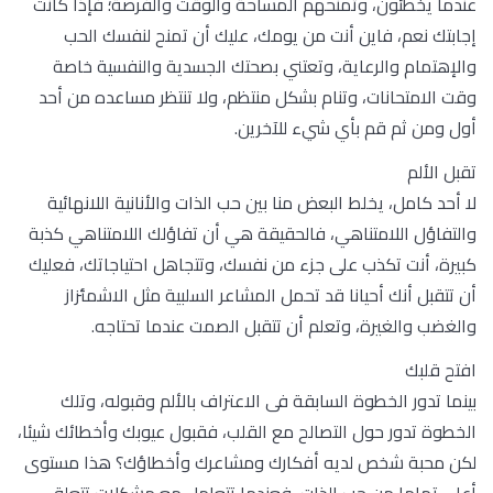
عندما يخطئون، وتمنحهم المساحة والوقت والفرصة؛ فإذا كانت
إجابتك نعم، فاين أنت من يومك، عليك أن تمنح لنفسك الحب
والإهتمام والرعاية، وتعتني بصحتك الجسدية والنفسية خاصة
وقت الامتحانات، وتنام بشكل منتظم، ولا تنتظر مساعده من أحد
أول ومن ثم قم بأي شيء للآخرين.
تقبل الألم
لا أحد كامل، يخلط البعض منا بين حب الذات والأنانية اللانهائية
والتفاؤل اللامتناهي، فالحقيقة هي أن تفاؤلك اللامتناهي كذبة
كبيرة، أنت تكذب على جزء من نفسك، وتتجاهل احتياجاتك، فعليك
أن تتقبل أنك أحيانا قد تحمل المشاعر السلبية مثل الاشمئزاز
والغضب والغيرة، وتعلم أن تتقبل الصمت عندما تحتاجه.
افتح قلبك
بينما تدور الخطوة السابقة فى الاعتراف بالألم وقبوله، وتلك
الخطوة تدور حول التصالح مع القلب، فقبول عيوبك وأخطائك شيئا،
لكن محبة شخص لديه أفكارك ومشاعرك وأخطاؤك؟ هذا مستوى
أعلى تماما من حب الذات، فعندما تتعامل مع مشكلات تتعلق