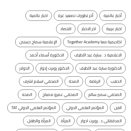
أخبار عالمية
أخر تطورات تصعيد غزة
اخبار عالمية
اخبار عربية
اخر الاخبار
اقتصاد
اكاديمية معا Together Academy
الإعلامية سماح حسنين
الاعلامية د . سارة عبد اللطيف
الدكتورة أسماء أحمد
الدكتورة سارة عبد اللطيف
الدكتور روبرت إدوار
الدولار
الذهب
الرياضة
الصحة
الصحفي اسلام اشرف
الصحفي سمير سالم
الصحفي عمرو مصباح
الصحه
الفن
المؤتمر العلمي الدولي
المؤتمر العلمي الدولي TAT
المدققاتى د . روبرت ادوار
المرأة
المرأة والطفل