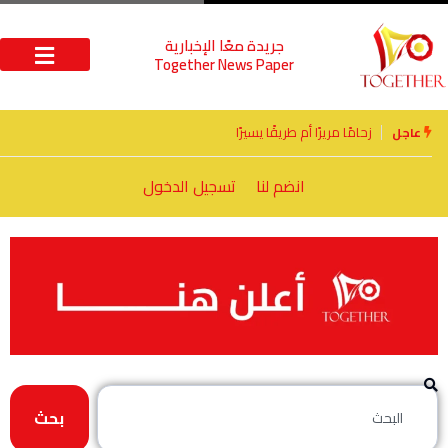
جريدة معًا الإخبارية
Together News Paper
الأخوة الأعداء وحتمًا لابد من لقاء
عاجل
انضم لنا
تسجيل الدخول
بحث