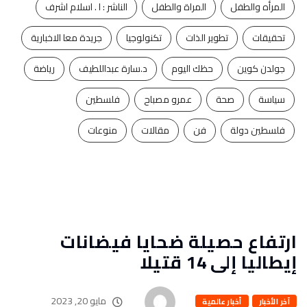
المرأه والطفل
المراة والطفل
الناشر : ا . اسلام اشرف
تحقيقات
تطوير الذات
تكنولوجيا
جريدة معا الاخبارية
جولدن كوين
حظك اليوم
د.سارة عبداللطيف
رياضة
سياسة
صحة
عمرو مصباح
فلسطين
فلسطين دولة
فن
مقالات
منوعات
ارتفاع حصيلة ضحايا فيضانات
إيطاليا إلى 14 قتيلا
مايو 20, 2023
آخر الأخبار
أخبار عالمية