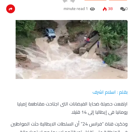
1 minute read
38
0
بقلم : اسلام اشرف
ارتفعت حصيلة ضحايا الفيضانات التى اجتاحت مقاطعة إميليا
رومانيا فى إيطاليا إلى 14 قتيلا.
وذكرت قناة “فرانس 24” أن السلطات الايطالية حثت المواطنين