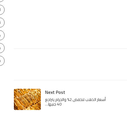
ا
ت
ح
س
ف
Next Post
أسعار الذهب تنخفض 2% والجرام يتراجع
40 جنيها…