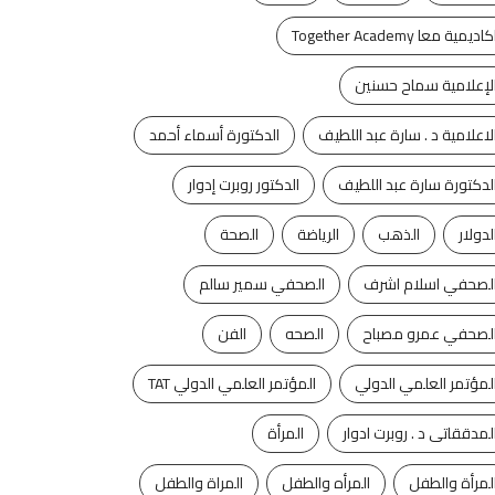
كاديمية معا Together Academy
لإعلامية سماح حسنين
لاعلامية د . سارة عبد اللطيف
الدكتورة أسماء أحمد
لدكتورة سارة عبد اللطيف
الدكتور روبرت إدوار
لدولار
الذهب
الرياضة
الصحة
لصحفي اسلام اشرف
الصحفي سمير سالم
لصحفي عمرو مصباح
الصحه
الفن
لمؤتمر العلمي الدولي
المؤتمر العلمي الدولي TAT
لمدققاتى د . روبرت ادوار
المرأة
لمرأة والطفل
المرأه والطفل
المراة والطفل