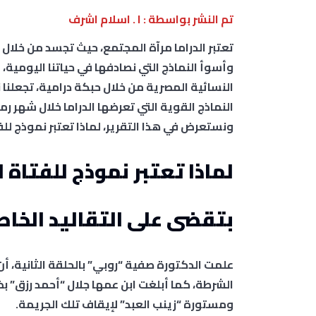
تم النشر بواسطة : ا . اسلام اشرف
تعتبر الدراما مرآة المجتمع، حيث تجسد من خلال 
وأسوأ النماذج التي نصادفها في حياتنا اليومية، 
النسائية المصرية من خلال حبكة درامية، تجعلنا 
النماذج القوية التي تعرضها الدراما خلال شه
ونستعرض في هذا التقرير، لماذا تعتبر نموذج لل
لماذا تعتبر نموذج للفتاة
بتقضى على التقاليد الخاط
علمت الدكتورة صفية “روبي” بالحلقة الثانية، أن
الشرطة، كما أبلغت ابن عمها جلال “أحمد رزق” ب
ومستورة “زينب العبد” لإيقاف تلك الجريمة.