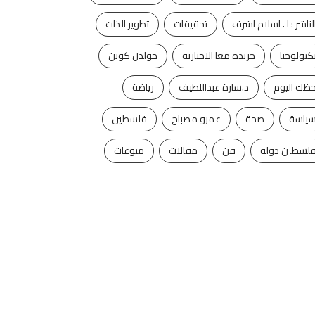
لناشر : ا . اسلام اشرف
تحقيقات
تطوير الذات
كنولوجيا
جريدة معا الاخبارية
جولدن كوين
ظك اليوم
د.سارة عبداللطيف
رياضة
ياسة
صحة
عمرو مصباح
فلسطين
لسطين دولة
فن
مقالات
منوعات