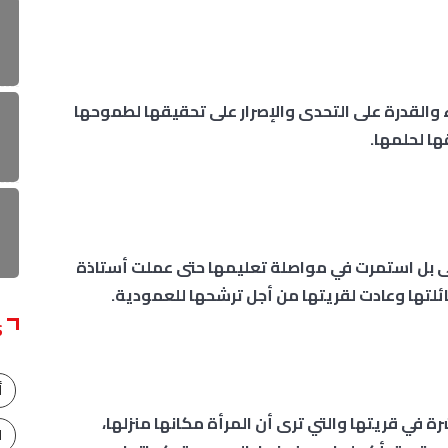
القدرة على التحدى والإصرار على تحقيقها لطموحها
ا لحلمها.
ى بل استمرت في مواصلة تعليمها حتى عملت أستاذة
ئلتها وعادت لقريتها من أجل ترشحها للعمودية.
S
أ
رة في قريتها والتي ترى أن المرأة مكانها منزلها،
ا