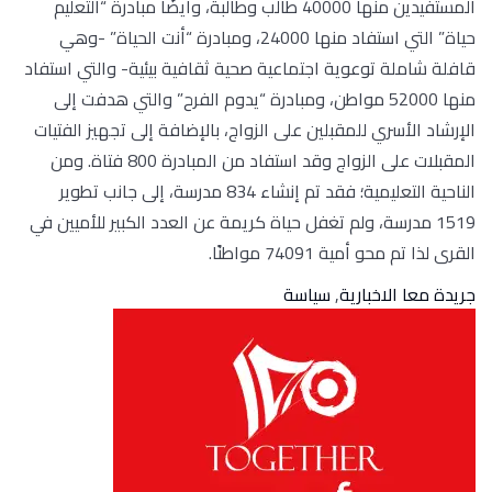
المستفيدين منها 40000 طالب وطالبة، وأيضًا مبادرة “التعليم
حياة” التي استفاد منها 24000، ومبادرة “أنت الحياة” -وهي
قافلة شاملة توعوية اجتماعية صحية ثقافية بيئية- والتي استفاد
منها 52000 مواطن، ومبادرة “يدوم الفرح” والتي هدفت إلى
الإرشاد الأسري للمقبلين على الزواج، بالإضافة إلى تجهيز الفتيات
المقبلات على الزواج وقد استفاد من المبادرة 800 فتاة. ومن
الناحية التعليمية؛ فقد تم إنشاء 834 مدرسة، إلى جانب تطوير
1519 مدرسة، ولم تغفل حياة كريمة عن العدد الكبير للأميين في
القرى لذا تم محو أمية 74091 مواطنًا.
جريدة معا الاخبارية
,
سياسة