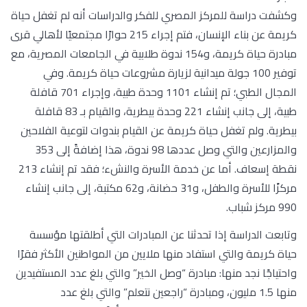
وكشفت دراسة للمركز المصري للفكر والدراسات أنه لم تغفل حياة
كريمة عن بناء الإنسان، فتم إجراء 215 حوارًا مجتمعيًا لأهالي قرى
مبادرة حياة كريمة، و154 ندوة طلابية في الجامعات المصرية، مع
توفير 100 جولة ميدانية لزيارة مشروعات حياة كريمة. وفي
المجال الطبي؛ تم إنشاء 1101 وحدة طبية، وإجراء 701 قافلة
طبية، إلى جانب إنشاء 221 وحدة بيطرية، والقيام بـ 83 قافلة
بيطرية. ولم تغفل حياة كريمة عن القيام بندوات لتوعية الفلاحين
والمزارعين والتي وصل عددها 98 ندوة، هذا إضافةً إلى 353
نقطة إسعاف. أما عن خدمة الأسرة والنشء؛ فقد تم إنشاء 213
مركزًا للأسرة والطفل، و31 حضانة، و62 مكتبة، إلى جانب إنشاء
990 مركز شباب.
وتابعت الدراسة إذا تحدثنا عن المبادرات التي أطلقتها مؤسسة
حياة كريمة والتي استفاد منها ملايين من المواطنين الأكثر فقرًا
واحتياجًا نجد منها: مبادرة “وصل الخير” والتي بلغ عدد المستفيدين
منها 1.5 مليون، ومبادرة “راجعين نتعلم” والتي بلغ عدد