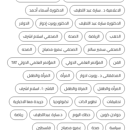
الاعلامية د . سارة عبد اللطيف
الدكتورة أسماء أحمد
الدكتورة سارة عبد اللطيف
الدكتور روبرت إدوار
الدولار
الذهب
الرياضة
الصحة
الصحفي اسلام اشرف
الصحفي سمير سالم
الصحفي عمرو مصباح
الصحه
الفن
المؤتمر العلمي الدولي
المؤتمر العلمي الدولي TAT
المدققاتى د . روبرت ادوار
المرأة
المرأة والطفل
المرأه والطفل
المراة والطفل
الناشر : ا . اسلام اشرف
تحقيقات
تطوير الذات
تكنولوجيا
جريدة معا الاخبارية
جولدن كوين
حظك اليوم
د.سارة عبداللطيف
رياضة
سياسة
صحة
عمرو مصباح
فلسطين