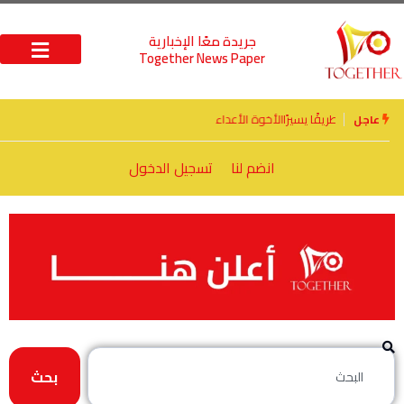
جريدة معًا الإخبارية
Together News Paper
الأخوة الأعداء وحتمًا لابد من لقاء
عاجل
انضم لنا
تسجيل الدخول
بحث