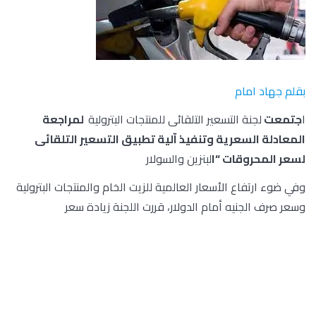
بقلم جهاد امام
ا
جتمعت
لجنة التسعير التلقائى للمنتجات البترولية
لمراجعة
المعادلة السعرية وتنفيذ آلية تطبيق التسعير التلقائى
لسعر المحروقات “ا
لبنزين والسولار
وفي ضوء ارتفاع الأسعار العالمية للزيت الخام والمنتجات البترولية
وسعر صرف الجنيه أمام الدولار، قررت اللجنة زيادة سعر
السولار بمقدار واحد جنيه للتر ليصبح سعر البيع في السوق المحلى
8.25 جنيه للتر وذلك اعتبارا من صباح يوم الخميس الموافق 04 /
05 / 2023.
وتم تثبيت سعر البنزين بينما تحرك سعر السولار مرتفعا بقيمة جنيه،
وفقا لما أقرته لجنة التسعير التلقائي الموكلة بتحديد أسعار