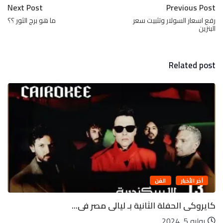
Next Post
Previous Post
رفع اسعار السولار وتثبيت سعر
ما هو برج الثور ؟؟
البنزين
Related post
آخر الأخبار
تكنولوجيا
ى...
ليه الأرض لها قمر واحد وكواكب أخرى
يوليو 5, 2024