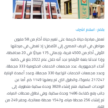
بقلم : اسلام اشرف
تعمل مبادرة حياة كريمة على تغيير حياة أكثر من 58 مليون
مواطن في الريف المصري إلى الأفضل؛ إذ تغطي في مرحلتها
الأولى أكثر من 4500 قرية، بإجمالي 175 مركزًا في 20 محافظة،
وإذا تحدثنا بلغة الأرقام؛ نجد أنه خلال عام 2022 بلغ في كافة
أنحاء الجمهورية، عدد مجمعات الخدمات الحكومية 333 مجمعًا،
وعدد مجمعات الخدمات الزراعية 330 مجمعًا، وعدد أعمدة الإنارة
217247 عامودًا، والطرق التي تم رصفها 1149 كم. أما عن
الوحدات السكنية، فتم إنشاء 3828 وحدة سكنية متطورة، إلى
جانب رفع كفاءة 1486 وحدة سكنية. وفي نطاق محطات المياه،
تم إنشاء 256 محطة مياه، و1547 محطة معالجة، وحفر 249 من
الآبار.