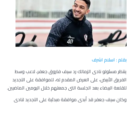
بقلم : اسلام اشرف
ينتظر مسئولو نادى الزمالك رد سيف فاروق جعفر، لاعب وسط
الفريق الأبيض، على العرض المقدم له، للموافقة على التجديد
للقلعة البيضاء بعد الجلسة التى جمعتهم خلال اليومين الماضيين.
وكان سيف جعفر قد أبدى موافقة مبدئية على التجديد لنادى
الزمالك، ويتبقى الموافقة الرسمية على العرض المقدم له من
إدارة القلعة البيضاء.
في سياق مختلف، منح أوسوريو المدير الفنى للزمالك، محمد