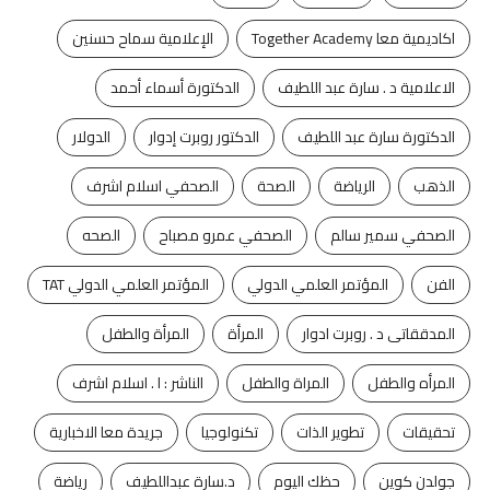
اكاديمية معا Together Academy
الإعلامية سماح حسنين
الاعلامية د . سارة عبد اللطيف
الدكتورة أسماء أحمد
الدكتورة سارة عبد اللطيف
الدكتور روبرت إدوار
الدولار
الذهب
الرياضة
الصحة
الصحفي اسلام اشرف
الصحفي سمير سالم
الصحفي عمرو مصباح
الصحه
الفن
المؤتمر العلمي الدولي
المؤتمر العلمي الدولي TAT
المدققاتى د . روبرت ادوار
المرأة
المرأة والطفل
المرأه والطفل
المراة والطفل
الناشر : ا . اسلام اشرف
تحقيقات
تطوير الذات
تكنولوجيا
جريدة معا الاخبارية
جولدن كوين
حظك اليوم
د.سارة عبداللطيف
رياضة