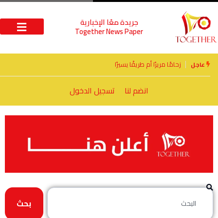
جريدة معًا الإخبارية
Together News Paper
الأخوة الأعداء وحتمًا لابد من لقاء
عاجل
انضم لنا
تسجيل الدخول
بحث