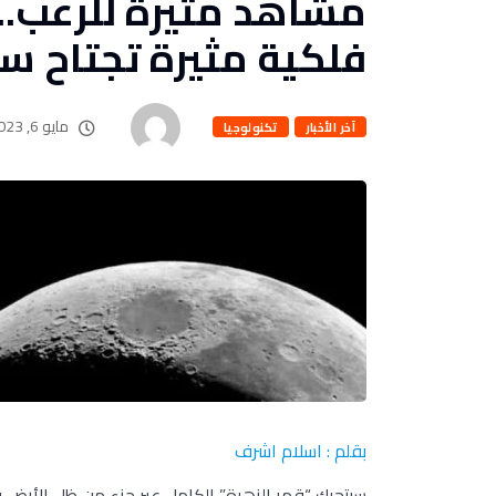
مشاهد مثيرة للرعب.. 
فلكية مثيرة تجتاح س
مايو 6, 2023
آخر الأخبار
تكنولوجيا
بقلم : اسلام اشرف
سيتحرك “قمر الزهرة” الكامل عبر جزء من ظل الأرض 