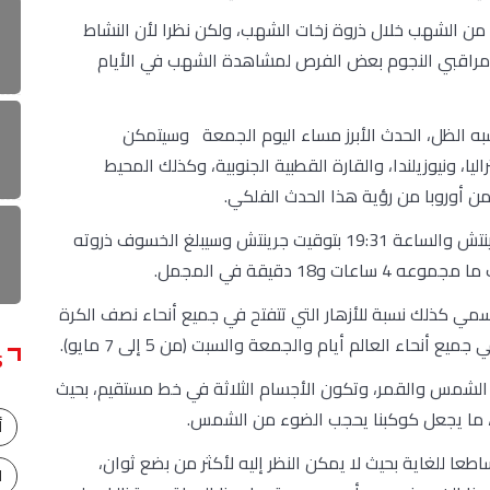
من الشهب خلال ذروة زخات الشهب، ولكن نظرا لأن النشاط
ى مراقبي النجوم بعض الفرص لمشاهدة الشهب في الأيام
 الظل، الحدث الأبرز مساء اليوم الجمعة وسيتمكن
يا، ونيوزيلندا، والقارة القطبية الجنوبية، وكذلك المحيط
ن أوروبا من رؤية هذا الحدث الفلكي.
وسيحدث هذا الخسوف بين الساعة 15:15 بتوقيت جرينتش والساعة 19:31 بتوقيت جرينتش وسيبلغ الخسوف ذروته
سمي كذلك نسبة للأزهار التي تتفتح في جميع أنحاء نصف الكرة
حاء العالم أيام والجمعة والسبت (من 5 إلى 7 مايو).
S
لشمس والقمر، وتكون الأجسام الثلاثة في خط مستقيم، بحيث
، ما يجعل كوكبنا يحجب الضوء من الشمس.
أ
ا للغاية بحيث لا يمكن النظر إليه لأكثر من بضع ثوان،
ا