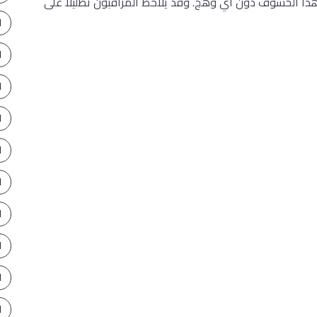
 هذا الخسوف دون أي وهج. وقد يلاحظ المراقبون تظليلا على
ا
ا
ا
ا
ا
ا
ا
ا
ا
ا