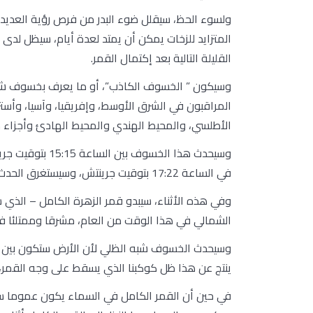
ولسوء الحظ، سيقلل ضوء البدر من فرص رؤية العديد 
المتزايد للزخات يمكن أن يمتد لعدة أيام، سيظل لد
القليلة التالية بعد إكتمال القمر.
وسيكون ” الخسوف الكاذب”، أو ما يعرف بخسوف شبه
المراقبون في الشرق الأوسط، وإفريقيا، وآسيا، وأسترال
الأطلسي، والمحيط الهندي والمحيط الهادئ وأجزاء م
في الساعة 17:22 بتوقيت جرينتش، وسيستغرق الحدث ما مجموعه 4 ساعات و18 دقيقة في المجمل.
وفي هذه الأثناء، سيبدو قمر الزهرة الكامل – الذي 
الشمالي في هذا الوقت من العام، مشرقا وممتلئا في جميع أن
وسيحدث الخسوف شبه الظلي لأن الأرض ستكون بين ا
ينتج عن هذا ظل كوكبنا الذي يسقط على وجه القمر
في حين أن القمر الكامل في السماء يكون عموما ساطع