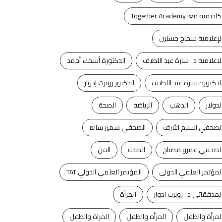
كاديمية معا Together Academy
لإعلامية سماح حسنين
لاعلامية د . سارة عبد اللطيف
الدكتورة أسماء أحمد
لدكتورة سارة عبد اللطيف
الدكتور روبرت إدوار
لدولار
الذهب
الرياضة
الصحة
لصحفي اسلام اشرف
الصحفي سمير سالم
لصحفي عمرو مصباح
الصحه
الفن
لمؤتمر العلمي الدولي
المؤتمر العلمي الدولي TAT
لمدققاتى د . روبرت ادوار
المرأة
لمرأة والطفل
المرأه والطفل
المراة والطفل