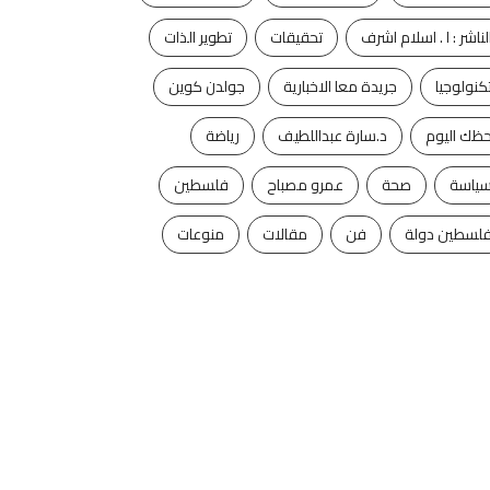
لناشر : ا . اسلام اشرف
تحقيقات
تطوير الذات
كنولوجيا
جريدة معا الاخبارية
جولدن كوين
ظك اليوم
د.سارة عبداللطيف
رياضة
ياسة
صحة
عمرو مصباح
فلسطين
لسطين دولة
فن
مقالات
منوعات