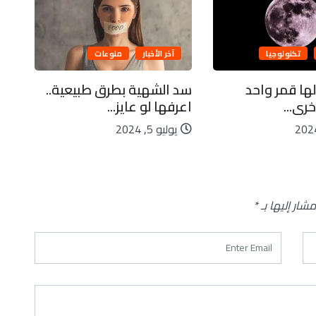
تكنولوجيا
آخر الأخبار
منوعات
لها قمر واحد
سد الشهية بطرق طبيعية..
كاي
رى...
اعرفها لو عايز...
ليا
يوليو 5, 2024
يو
مشار إليها بـ
*