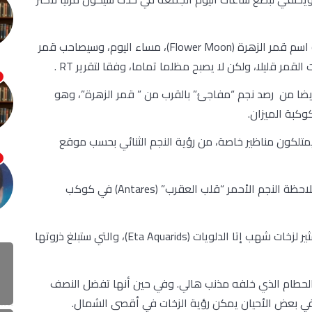
وسيحدث القمر الكامل لشهر مايو، والذي يُطلق عليه اسم قمر الزهرة (Flower Moon)، مساء اليوم، وسيصاحب قمر
مر قليلا، ولكن لا يصبح مظلما تماما، وفقا لتقرير RT .
ضا من رصد نجم “مفاجئ” بالقرب من ” قمر الزهرة”، وهو
تلكون مناظير خاصة، من رؤية النجم الثنائي بحسب موقع
وإذا كانت السماء ملمة بشكل كاف، فيمكن أيضا ملاحظة النجم الأحمر “قلب العقرب” (Antares) في كوكب
وسيكون بدر مايو أيضا جزءا من العرض السماوي المثير لزخات شهب إتا الدلويات (Eta Aquarids)، والتي ستبلغ ذروتها
 الحطام الذي خلفه مذنب هالي. وفي حين أنها تفضل النصف
 في بعض الأحيان يمكن رؤية الزخات في أقصى الشمال.