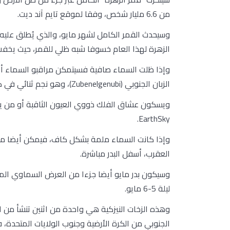
من 6.6 مليار شخص، وفقا لموقع تايم آند ديت.
الزهرة لهذا العام خسوفا شبه ظلي للقمر، حيث يخفت الق
وإذا ظلت السماء صافية فسيتمكن مراقبو السماء أي
الزبان الجنوبي (Zubenelgenubi)، وهو نجم ثنائي في كوكبة الميزان.
ويسكون عشاق الفلك ذووي العيون الثاقبة أو من يم
EarthSky.
العقرب، أسفل البدر مباشرة.
ليلة 5-6 مايو.
وهذه الزخات النيزكية هي واحدة من اثنين تنشأ من
الجنوبي من الكرة الأرضية وجنوب الولايات المتحدة،