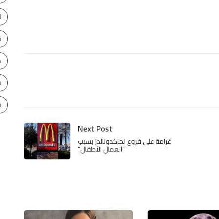
ا
ت
ح
س
ف
Next Post
غرامة على فروع لماكدونالدز بسبب
“العمال الأطفال”