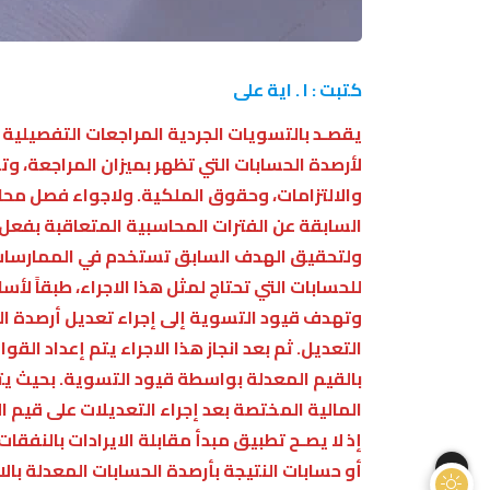
كتبت : ا . اية على
يقصـد بالتسويات الجردية المراجعات التفصيلية 
لأرصدة الحسابات التي تظهر بميزان المراجعة، و
والالتزامات، وحقوق الملكية. ولاجواء فصل محا
السابقة عن الفترات المحاسبية المتعاقبة بفعل ا
ولتحقيق الهدف السابق تستخدم في الممارسات
للحسابات التي تحتاج لمثل هذا الاجراء، طبقاً ل
وتهدف قيود التسوية إلى إجراء تعديل أرصدة الح
التعديل. ثم بعد انجاز هذا الاجراء يتم إعداد القوا
بالقيم المعدلة بواسطة قيود التسوية. بحيث يتم
المالية المختصة بعد إجراء التعديلات على قيم ال
إذ لا يصـح تطبيق مبدأ مقابلة الايرادات بالنفقا
أو حسابات النتيجة بأرصدة الحسابات المعدلة بالاض