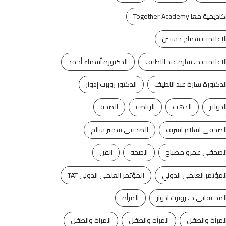
كاديمية معا Together Academy
لإعلامية سماح حسنين
لاعلامية د . سارة عبد اللطيف
الدكتورة أسماء أحمد
لدكتورة سارة عبد اللطيف
الدكتور روبرت إدوار
لدولار
الذهب
الرياضة
الصحة
لصحفي اسلام اشرف
الصحفي سمير سالم
لصحفي عمرو مصباح
الصحه
الفن
لمؤتمر العلمي الدولي
المؤتمر العلمي الدولي TAT
لمدققاتى د . روبرت ادوار
المرأة
لمرأة والطفل
المرأه والطفل
المراة والطفل