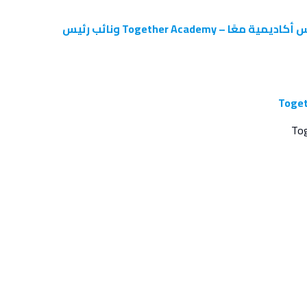
الصفحة الرسمية لنائب رئيس الجريدة ونائب رئيس أكاديمية معًا – Together Academy ونائب رئيس