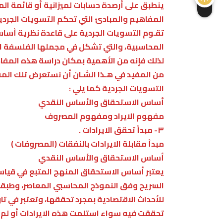
ينطبق على أرصدة حسابات لميزانية أو قائمة المر
المفاهيم والمبادئ التي تحكم التسويات الجردي
تقـوم التسويات الجردية على قاعدة نظرية أسا
المحاسبية، والتي تشكل في مجملها الفلسفة ال
لذلك فإنه من الأهمية بمكان دراسة هذه المفاه
من المفيد في هـذا الشـان أن نستعرض تلك الم
التسويات الجردية كما يلي :
أساس الاستحقاق والأساس النقدي
مفهوم الايراد ومفهوم المصروف
۳- مبدأ تحقق الايرادات .
مبدأ مقابلة الايرادات بالنفقات (المصروفات )
أساس الاستحقاق والأساس النقدي
يعتبر أساس الاستحقاق المنهج المتبع في قياس
السريح وفق النموذج المحاسبي المعاصر، وطبقاً 
للأحداث الاقتصادية بمجرد تحققها، وتعتبر في تار
تحققت فيه سواء استلمت هذه الايرادات أو لم 