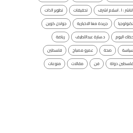
لناشر : ا . اسلام اشرف
تحقيقات
تطوير الذات
كنولوجيا
جريدة معا الاخبارية
جولدن كوين
ظك اليوم
د.سارة عبداللطيف
رياضة
ياسة
صحة
عمرو مصباح
فلسطين
لسطين دولة
فن
مقالات
منوعات