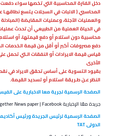
دخل الفترة المحاسبية التي تخصها سواء دفعت فعل
المحاسبي ( الالبات في السجلات يتسع نطاقهـا عن
والعمليات الآجلة، وعمليات المقايضة (المبادلة ) Barter Exchange 
في الحياة العملية من الطبيعي أن تحدث عمليات
محاسبية دون استلام أو دفع قيمتها، أو استلام ا
دفع مصروفات أكبر أو أقل من قيمة الخدمات ا
قياس قيمة الايرادات أو النفقات الـتي تحمل عل
الأخرى
بقيود التسوية على أساس تحقق الايراد في نقط
النظر عـن طـريقة استلام أو تسديد القيمة.
الصفحة الرسمية لجرية معا الاخبارية على الفي
جريدة معًا الإخبارية Together News paper |
Facebook
الدولى TAT