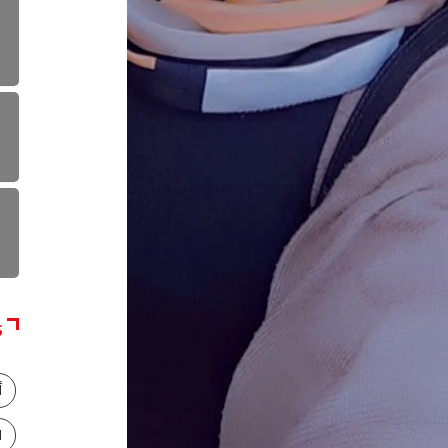
S
أ
ا