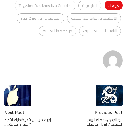
Tags:
اخبار عربية
اكاديمية معا Together Academy
الاعلامية د . سارة عبد اللطيف
المدققاتى د . روبرت ادوار
الناشر : ا . اسلام اشرف
جريدة معا الاخبارية
Next Post
Previous Post
برج الجدى.. حظك اليوم
إجراء من آبل قد يضطرك لشراء
الجمعة 7 أبريل: حافظ…
“آيفون” حديث..…