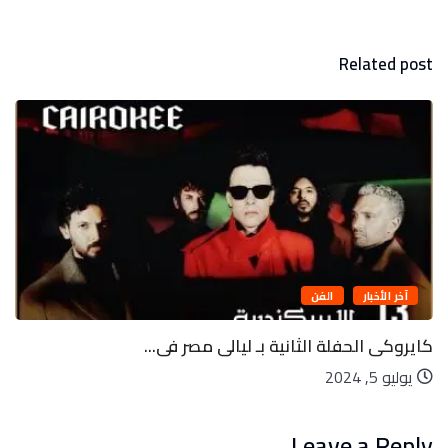
Related post
آخر الأخبار
تكنولوجيا
ى...
ليه الأرض لها قمر واحد وكواكب أخرى
يوليو 5, 2024
Leave a Reply