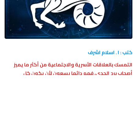
كتب : ا . اسلام اشرف
التمسك بالعلاقات الأسرية والاجتماعية من أكثر ما يميز
أصحاب برج الجدى، فهم دائما يسعون لأن يكون كل
المقربين منهم فى أحسن حال ولا يحتاج أحد لشىء.
برج الجدى فى حظك اليوم 7 أبريل
الدماغ المدبرة هى أكثر ما يميز أصحاب برج الجدى، فهم
قادرون على تنفيذ أصعب الخطط التجارية بوضع خطوات
سهلة التنفيذ لا يقوم بها إلا هو لامتلاكه مفاتيحها.
مشاهير برج الجدى
ومن مشاهير برج الجدى الفنانة سميرة سعيد، وفى إطار هذا