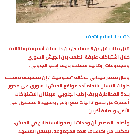
كتب : ا . اسلام اشرف
قتل ما لا يقل عن 8 مسلحين من جنسيات آسيوية وبلقانية
خلال اشتباكات عنيفة اندلعت بين الجيش السوري
ومجموعات إرهابية مسلحة بريف إدلب الجنوبي.
وقال مصدر ميداني لوكالة “سبوتنيك”، إن مجموعة مسلحة
حاولت التسلل باتجاه أحد مواقع الجيش السوري على محور
بلدة الفطاطرة بريف إدلب الجنوبي، مبينا أن الاشتباكات
أسفرت عن تدمير 3 آليات دفع رباعي وتحييد 8 مسلحين على
الأقل، وإصابة آخرين.
وأضاف المصدر، أن وحدات الرصد والاستطلاع في الجيش،
تمكنت من اكتشاف هذه المجموعة، لينتقل المشهد