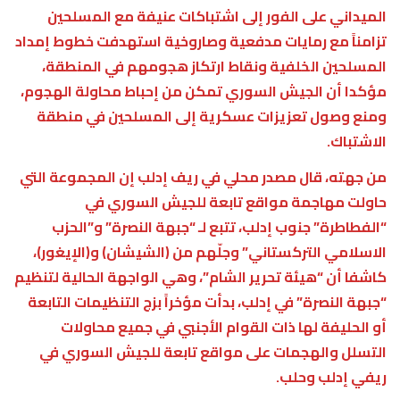
الميداني على الفور إلى اشتباكات عنيفة مع المسلحين
تزامناً مع رمايات مدفعية وصاروخية استهدفت خطوط إمداد
المسلحين الخلفية ونقاط ارتكاز هجومهم في المنطقة،
مؤكدا أن الجيش السوري تمكن من إحباط محاولة الهجوم،
ومنع وصول تعزيزات عسكرية إلى المسلحين في منطقة
الاشتباك.
من جهته، قال مصدر محلي في ريف إدلب إن المجموعة التي
حاولت مهاجمة مواقع تابعة للجيش السوري في
“الفطاطرة” جنوب إدلب، تتبع لـ “جبهة النصرة” و”الحزب
الاسلامي التركستاني” وجلّهم من (الشيشان) و(الإيغور)،
كاشفا أن “هيئة تحرير الشام”، وهي الواجهة الحالية لتنظيم
“جبهة النصرة” في إدلب، بدأت مؤخراً بزج التنظيمات التابعة
أو الحليفة لها ذات القوام الأجنبي في جميع محاولات
التسلل والهجمات على مواقع تابعة للجيش السوري في
ريفي إدلب وحلب.