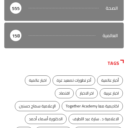
الصحة
555
العالمية
158
TAGS
أخبار عالمية
أخر تطورات تصعيد غزة
اخبار عالمية
اخبار عربية
اخر الاخبار
اقتصاد
اكاديمية معا Together Academy
الإعلامية سماح حسنين
الاعلامية د . سارة عبد اللطيف
الدكتورة أسماء أحمد