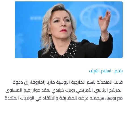
بقلم : اسلام اشرف
قالت المتحدثة باسم الخارجية الروسية ماريا زاخاروفا، إن دعوة
المرشح الرئاسي الأمريكي روبرت كينيدي لعقد حوار رفيع المستوى
مع روسيا، سيجعله عرضه للمضايقة والانتقاد في الولايات المتحدة
وأضافت زاخاروفا، وفقا لما أوردته قناة (روسيا اليوم) الإخبارية، أن
هناك اضطهادا دائم لكل من يتحدث عما يتعارض مع مصالح ممثلي
النخبة الأمريكية”، مؤكدة أنه سيتم تشغيل آلة هائلة من الكراهية