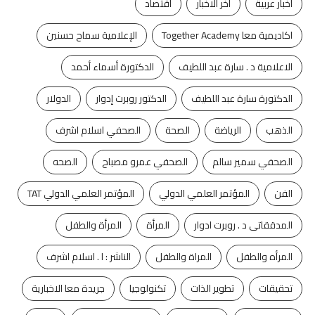
اخبار عربية
اخر الاخبار
اقتصاد
اكاديمية معا Together Academy
الإعلامية سماح حسنين
الاعلامية د . سارة عبد اللطيف
الدكتورة أسماء أحمد
الدكتورة سارة عبد اللطيف
الدكتور روبرت إدوار
الدولار
الذهب
الرياضة
الصحة
الصحفي اسلام اشرف
الصحفي سمير سالم
الصحفي عمرو مصباح
الصحه
الفن
المؤتمر العلمي الدولي
المؤتمر العلمي الدولي TAT
المدققاتى د . روبرت ادوار
المرأة
المرأة والطفل
المرأه والطفل
المراة والطفل
الناشر : ا . اسلام اشرف
تحقيقات
تطوير الذات
تكنولوجيا
جريدة معا الاخبارية