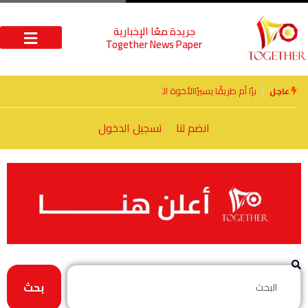
جريدة معًا الإخبارية
Together News Paper
الأخوة الأعداء وحتمًا لابد من لقاء
عاجل
انضم لنا
تسجيل الدخول
بحث