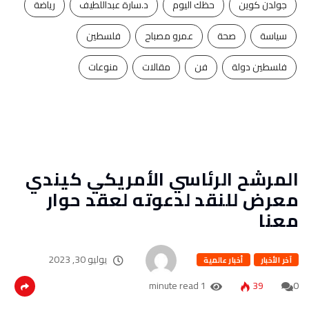
جولدن كوين
حظك اليوم
د.سارة عبداللطيف
رياضة
سياسة
صحة
عمرو مصباح
فلسطين
فلسطين دولة
فن
مقالات
منوعات
المرشح الرئاسي الأمريكي كيندي
معرض للنقد لدعوته لعقد حوار
معنا
يوليو 30, 2023
آخر الأخبار
أخبار عالمية
1 minute read
39
0