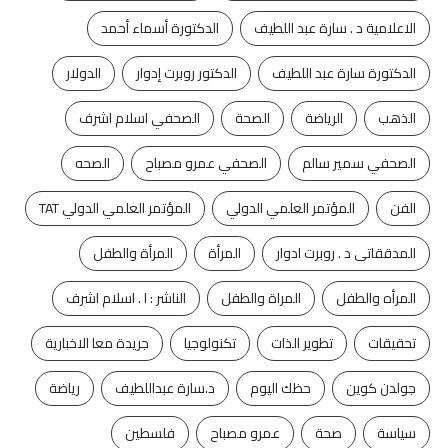
الاعلامية د . سارة عبد اللطيف
الدكتورة أسماء أحمد
الدكتورة سارة عبد اللطيف
الدكتور روبرت إدوار
الدولار
الذهب
الرياضة
الصحة
الصحفي اسلام اشرف
الصحفي سمير سالم
الصحفي عمرو مصباح
الصحه
الفن
المؤتمر العلمي الدولي
المؤتمر العلمي الدولي TAT
المدققاتى د . روبرت ادوار
المرأة
المرأة والطفل
المرأه والطفل
المراة والطفل
الناشر : ا . اسلام اشرف
تحقيقات
تطوير الذات
تكنولوجيا
جريدة معا الاخبارية
جولدن كوين
حظك اليوم
د.سارة عبداللطيف
رياضة
سياسة
صحة
عمرو مصباح
فلسطين