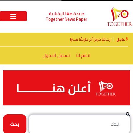
جريدة معًا الإخبارية
Together News Paper
الأخوة الأعداء وحتمًا لابد من لقاء
عاجل
انضم لنا
تسجيل الدخول
بحث