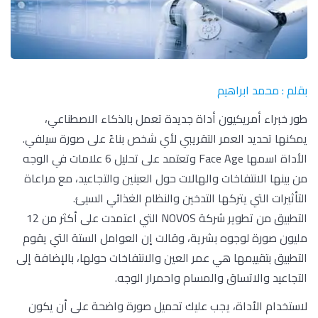
بقلم : محمد ابراهيم
طور خبراء أمريكيون أداة جديدة تعمل بالذكاء الاصطناعي،
يمكنها تحديد العمر التقريبي لأي شخص بناءً على صورة سيلفي.
الأداة اسمها Face Age وتعتمد على تحليل 6 علامات في الوجه
من بينها الانتفاخات والهالات حول العينين والتجاعيد، مع مراعاة
التأثيرات التي يتركها التدخين والنظام الغذائي السيئ.
التطبيق من تطوير شركة NOVOS التي اعتمدت على أكثر من 12
مليون صورة لوجوه بشرية، وقالت إن العوامل الستة التي يقوم
التطبيق بتقييمها هي عمر العين والانتفاخات حولها، بالإضافة إلى
التجاعيد والاتساق والمسام واحمرار الوجه.
لاستخدام الأداة، يجب عليك تحميل صورة واضحة على أن يكون