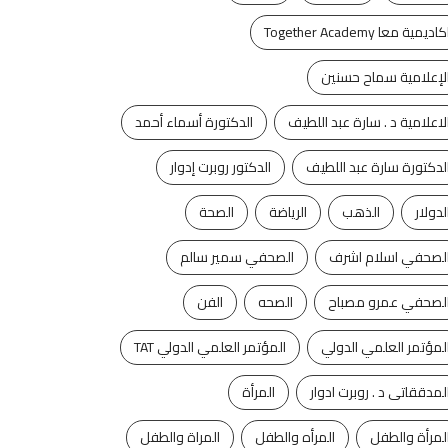
كاديمية معا Together Academy
لإعلامية سماح حسنين
لاعلامية د . سارة عبد اللطيف
الدكتورة أسماء أحمد
لدكتورة سارة عبد اللطيف
الدكتور روبرت إدوار
لدولار
الذهب
الرياضة
الصحة
لصحفي اسلام اشرف
الصحفي سمير سالم
لصحفي عمرو مصباح
الصحه
الفن
لمؤتمر العلمي الدولي
المؤتمر العلمي الدولي TAT
لمدققاتى د . روبرت ادوار
المرأة
لمرأة والطفل
المرأه والطفل
المراة والطفل