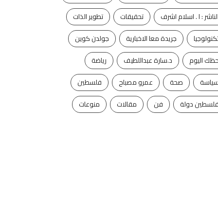
لناشر : ا . اسلام اشرف
تحقيقات
تطوير الذات
كنولوجيا
جريدة معا الاخبارية
جولدن كوين
ظك اليوم
د.سارة عبداللطيف
رياضة
ياسة
صحة
عمرو مصباح
فلسطين
لسطين دولة
فن
مقالات
منوعات