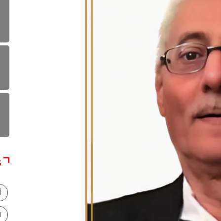
S
أ
ا