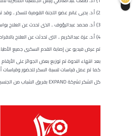
1} أ.د. طلعت عبدالعاطي رئيس الجمعية المصرية لأمراض الغدد الصماء والسكر وتصلب الشرايين { إدارة الندوة }
2} أ.د. يحيى غانم عضو اللجنة القومية للسكر .. وقد تحدث عن الصيام فى رمضان لمريض السكر .
3} أ.د. محمد عبدالرؤوف .. الذى تحدث عن العلاج بواسطة الانسولين .
4} أ.د. عزة عبدالكريم .. التى تحدثت عن العلاج بالاقراص .
تم عرض فيديو عن إصابة القدم السكرى جميع الأطباء 
كما تم عمل قياسات لنسبة السكر للحضور وقياسات أخ
كل الشكر لشركة EXPAND بفريق الشباب من الجنسين الأكفاء هم الذين قاموا بتنظيم الندوة .