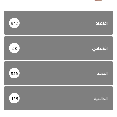
اقتصاد
512
اقتصادي
48
الصحة
555
العالمية
158