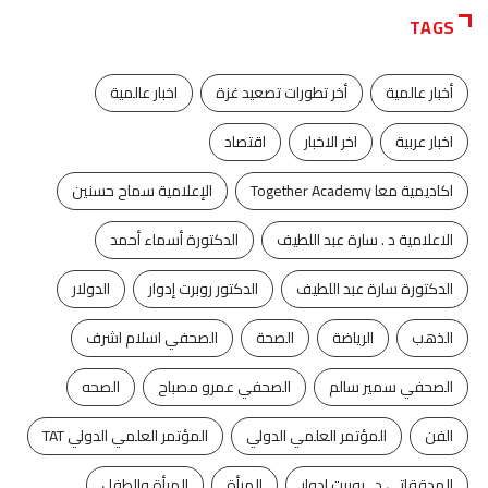
TAGS
أخبار عالمية
أخر تطورات تصعيد غزة
اخبار عالمية
اخبار عربية
اخر الاخبار
اقتصاد
اكاديمية معا Together Academy
الإعلامية سماح حسنين
الاعلامية د . سارة عبد اللطيف
الدكتورة أسماء أحمد
الدكتورة سارة عبد اللطيف
الدكتور روبرت إدوار
الدولار
الذهب
الرياضة
الصحة
الصحفي اسلام اشرف
الصحفي سمير سالم
الصحفي عمرو مصباح
الصحه
الفن
المؤتمر العلمي الدولي
المؤتمر العلمي الدولي TAT
المدققاتى د . روبرت ادوار
المرأة
المرأة والطفل