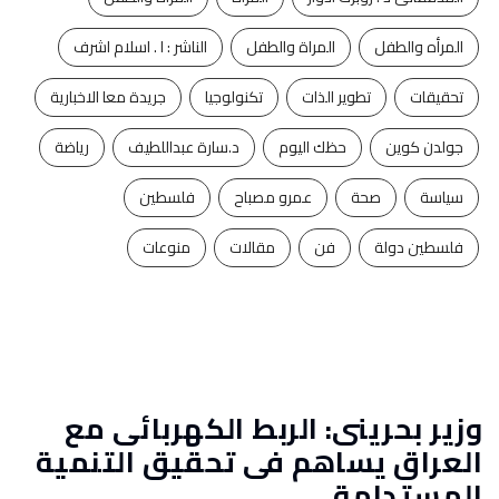
المرأه والطفل
المراة والطفل
الناشر : ا . اسلام اشرف
تحقيقات
تطوير الذات
تكنولوجيا
جريدة معا الاخبارية
جولدن كوين
حظك اليوم
د.سارة عبداللطيف
رياضة
سياسة
صحة
عمرو مصباح
فلسطين
فلسطين دولة
فن
مقالات
منوعات
وزير بحرينى: الربط الكهربائى مع
العراق يساهم فى تحقيق التنمية
المستدامة