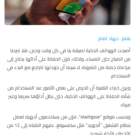
بقلم : جهاد امام
أصبحت الهواتف الذكية لصيقة بنا في كل وقت وحين، فلا تبرحنا
من الصباح حتى المساء، ولذلك، فإن الحفاظ على أدائها يحتاج إلى
مراعاة جملة من الشروط، لا سيما أن جودتها تتراجع مع البدء في
الاستخدام.
ويرى خبراء التقنية أن الحرص على بعض الأمور عند الاستخدام من
شأنه الحفاظ على الهواتف الذكية، حتى يظل أداؤها سريعا وغير
مربك.
وبحسب موقع “slashgear”، فإن من يستخدمون أجهزة تعمل
بنظام التشغيل “أندرويد” مثل سامسونغ، عليهم الانتباه إلى 12 من
الأخطاء الأكثر شيوعا.