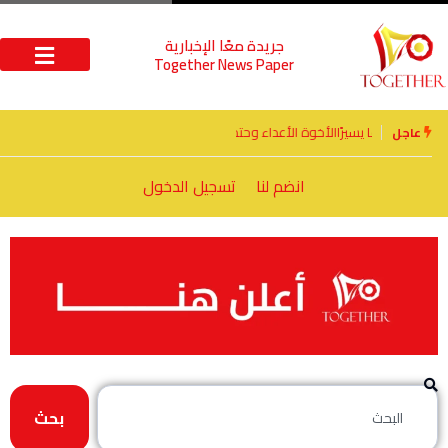
جريدة معًا الإخبارية
Together News Paper
الأخوة الأعداء وحتمًا لابد من لقاء
عاجل
انضم لنا
تسجيل الدخول
بحث