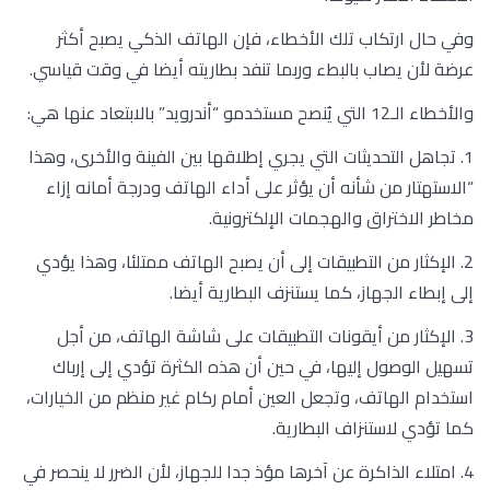
وفي حال ارتكاب تلك الأخطاء، فإن الهاتف الذكي يصبح أكثر
عرضة لأن يصاب بالبطء وربما تنفد بطاريته أيضا في وقت قياسي.
والأخطاء الـ12 التي يُنصح مستخدمو “أندرويد” بالابتعاد عنها هي:
1. تجاهل التحديثات التي يجري إطلاقها بين الفينة والأخرى، وهذا
“الاستهتار من شأنه أن يؤثر على أداء الهاتف ودرجة أمانه إزاء
مخاطر الاختراق والهجمات الإلكترونية.
2. الإكثار من التطبيقات إلى أن يصبح الهاتف ممتلئا، وهذا يؤدي
إلى إبطاء الجهاز، كما يستنزف البطارية أيضا.
3. الإكثار من أيقونات التطبيقات على شاشة الهاتف، من أجل
تسهيل الوصول إليها، في حين أن هذه الكثرة تؤدي إلى إرباك
استخدام الهاتف، وتجعل العين أمام ركام غير منظم من الخيارات،
كما تؤدي لاستنزاف البطارية.
4. امتلاء الذاكرة عن آخرها مؤذ جدا للجهاز، لأن الضرر لا ينحصر في