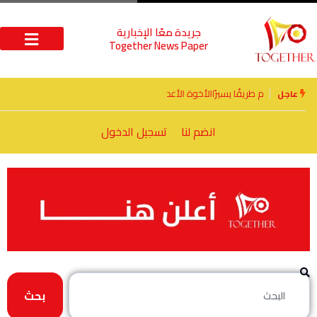
جريدة معًا الإخبارية
Together News Paper
الأخوة الأعداء وحتمًا لابد من لقاء
عاجل
انضم لنا
تسجيل الدخول
بحث