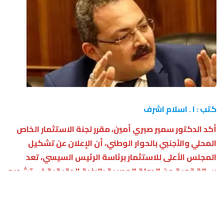
كتب : ا . اسلام اشرف
أكد الدكتور سمير صبري أمين، مقرر لجنة الاستثمار الخاص
المحلي والأجنبي بالحوار الوطني، أن الإعلان عن تشكيل
المجلس الأعلى للاستثمار برئاسة الرئيس السيسي، تعد
رسالة قوية من الدولة المصرية بالرغبة الحقيقية في تشجيع
الاستثمار، ودعم مجتمع الأعمال بتذليل كل العقبات أمام
المستثمرين والقضاء على الروتين والجمود الإداري الذي
يعاني منه القطاع، رغم كافة محاولات وجهود تهيئة المناخ