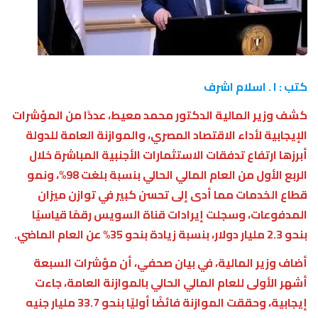
كتب : ا . اسلام اشرف
كشف وزير المالية الدكتور محمد معيط، عددًا من المؤشرات
الإيجابية لأداء الاقتصاد المصري، والموازنة العامة للدولة
أبرزها ارتفاع تدفقات الاستثمارات الأجنبية المباشرة خلال
الربع الأول من العام المالي الحالي بنسبة بلغت 98%، ونمو
قطاع الخدمات مما أدى إلى تحسن كبير في توازن ميزان
المدفوعات، وسجلت إيرادات قناة السويس رقمًا قياسيًا
بنحو 2.3 مليار دولار، بنسبة زيادة بنحو 35% عن العام الماضي.
أضاف وزير المالية، في بيان صحفي، أن مؤشرات السبعة
أشهر الأولى للعام المالي الحالي بالموازنة العامة، جاءت
إيجابية، وحققت الموازنة فائضًا أوليًا بنحو 33.7 مليار جنيه