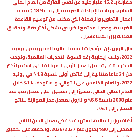
مقارنة بـ 15.2 مليار جنيه عن نفس الفترة من العام المالي
السابق، وزيادة الإيرادات الضريبية إلى نحو 18.9% نتيجة
أعمال التطوير والرقمنة التي مكنت من توسيع القاعدة
الضريبية، وحصر المجتمع الضريبي بشكل أكثر دقة، وتحقيق
العدالة بين المتنافسين.
قال الوزير، إن مؤشرات السنة المالية المنتهية في يونيه
2022، جاءت إيجابية رغم قسوة التحديات العالمية، ونجحت
الحكومة في تحويل العجز الأولى للموازنة الذي استمر لأكثر
من 21 عامًا متتالية إلى فائض أولى بنسبة 1.3% في يونيه
2022، وللعام الخامس على التوالي، ونستهدف 1.4% خلال
العام المالي الحالي، مشيرًا إلى تسجيل أعلى معدل نمو منذ
عام 2008 بنسبة 6.6% والنزول بمعدل عجز الموازنة للناتج
المحلى إلى 6.1%.
أضاف وزير المالية، نستهدف خفض معدل الدين للناتج
المحلى إلى 80% بحلول عام 2026/2027، والحفاظ على تحقيق