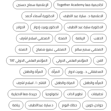
اكاديمية معا Together Academy
الإعلامية سماح حسنين
الاعلامية د . سارة عبد اللطيف
الدكتورة أسماء أحمد
الدكتورة سارة عبد اللطيف
الدكتور روبرت إدوار
الدولار
الذهب
الرياضة
الصحة
الصحفي اسلام اشرف
الصحفي سمير سالم
الصحفي عمرو مصباح
الصحه
الفن
المؤتمر العلمي الدولي
المؤتمر العلمي الدولي TAT
المدققاتى د . روبرت ادوار
المرأة
المرأة والطفل
المرأه والطفل
المراة والطفل
الناشر : ا . اسلام اشرف
تحقيقات
تطوير الذات
تكنولوجيا
جريدة معا الاخبارية
جولدن كوين
حظك اليوم
د.سارة عبداللطيف
رياضة