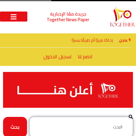
جريدة معًا الإخبارية
Together News Paper
الأخوة الأعداء وحتمًا لابد من لقاء
عاجل
انضم لنا
تسجيل الدخول
بحث