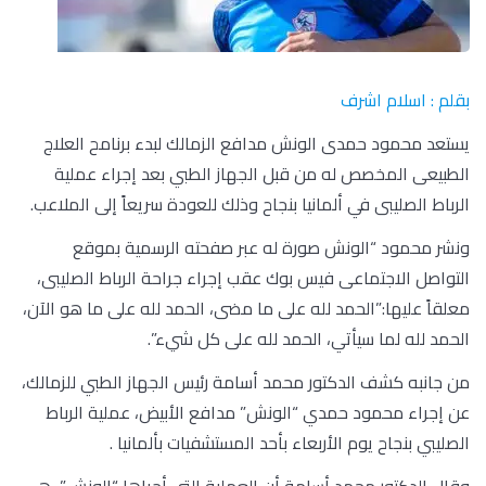
بقلم : اسلام اشرف
يستعد محمود حمدى الونش مدافع الزمالك لبدء برنامح العلاج
الطبيعى المخصص له من قبل الجهاز الطبي بعد إجراء عملية
الرباط الصليبى في ألمانيا بنجاح وذلك للعودة سريعاً إلى الملاعب.
ونشر محمود “الونش صورة له عبر صفحته الرسمية بموقع
التواصل الاجتماعى فيس بوك عقب إجراء جراحة الرباط الصليبى،
معلقاً عليها:”الحمد لله على ما مضى، الحمد لله على ما هو الآن،
الحمد لله لما سيأتي، الحمد لله على كل شيء”.
من جانبه كشف الدكتور محمد أسامة رئيس الجهاز الطبي للزمالك،
عن إجراء محمود حمدي “الونش” مدافع الأبيض، عملية الرباط
الصليبي بنجاح يوم الأربعاء بأحد المستشفيات بألمانيا .
وقال الدكتور محمد أسامة أن العملية التي أجراها “الونش”، هي