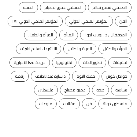
الصحفي سمير سالم
الصحفي عمرو مصباح
الصحه
الفن
المؤتمر العلمي الدولي
المؤتمر العلمي الدولي TAT
المدققاتى د . روبرت ادوار
المرأة
المرأة والطفل
المرأه والطفل
المراة والطفل
الناشر : ا . اسلام اشرف
تحقيقات
تطوير الذات
تكنولوجيا
جريدة معا الاخبارية
جولدن كوين
حظك اليوم
د.سارة عبداللطيف
رياضة
سياسة
صحة
عمرو مصباح
فلسطين
فلسطين دولة
فن
مقالات
منوعات