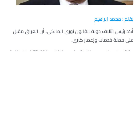
بقلم : محمد ابراهيم
أكد رئيس ائتلاف دولة القانون نورى المالكى، أن العراق مقبل
على حملة خدمات وإعمار كبرى.
وقال بيان صادر عن مكتبه الإعلامي تلقته وكالة الأنباء العراقية
(واع): إن “المالكي استقبل بمكتبه سفير مملكة إسبانيا لدى
العراق بيدرو مارتينيز وتم خلال اللقاء استعراض العلاقات الثنائية
التي تربط جمهورية العراق والمملكة الإسبانية، والسبل الكفيلة
بتعزيز آليات التعاون بينهما في المجالات كافة وبالأخص المجالات
الصناعية والتجارية والاستثمارية ذات العلاقة، إضافة إلى بحث
القضايا موضع الاهتمام المشترك”.
وأضاف البيان، أن” رئيس ائتلاف دولة القانون أكد أن العراق مقبل
على حملة خدمات وإعمار كبرى خصوصا وأن موعد إقرار الموازنة
الاتحادية من قبل مجلس النواب بات قريبا جدا”.
بدوره، أعرب السفير الإسباني بحسب البيان عن شكره للمالكي على