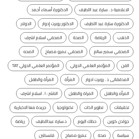
الاعلامية د . سارة عبد اللطيف
الدكتورة أسماء أحمد
الدكتورة سارة عبد اللطيف
الدكتور روبرت إدوار
الدولار
الذهب
الرياضة
الصحة
الصحفي اسلام اشرف
الصحفي سمير سالم
الصحفي عمرو مصباح
الصحه
الفن
المؤتمر العلمي الدولي
المؤتمر العلمي الدولي TAT
المدققاتى د . روبرت ادوار
المرأة
المرأة والطفل
المرأه والطفل
المراة والطفل
الناشر : ا . اسلام اشرف
تحقيقات
تطوير الذات
تكنولوجيا
جريدة معا الاخبارية
جولدن كوين
حظك اليوم
د.سارة عبداللطيف
رياضة
سياسة
صحة
عمرو مصباح
فلسطين