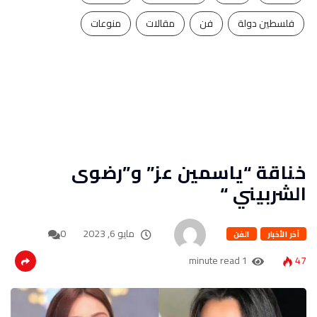
فلسطين دولة
فن
مقالات
منوعات
خناقة “ياسمين عز” و”رضوى
الشربيني “
مايو 6, 2023
0
آخر الأخبار
الفن
1 minute read
47