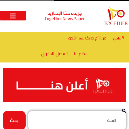
جريدة معًا الإخبارية
Together News Paper
الأخوة الأعداء وحتمًا لابد من لقاء
عاجل
انضم لنا
تسجيل الدخول
بحث