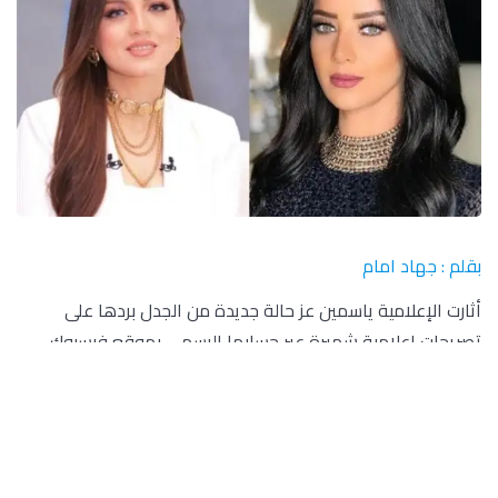
بقلم : جهاد امام
أثارت الإعلامية ياسمين عز حالة جديدة من الجدل بردها على
تصريحات إعلامية شهيرة عبر حسابها الرسمي بموقع فيسبوك
اليوم، مشيرة إليها بأنها خطافة الأزواج في السر.
وردت ياسمين عز عبر حسابها بموقع فيسبوك: بحب أوي
الدعسوقة، التي لا تتصرف كعبدة أو مملوكة (على الأقل كان
ليهم سعر ) بل تتصرف برخص كخرابة بيوت أو ببلاش كخطافة أزواج
في السر.