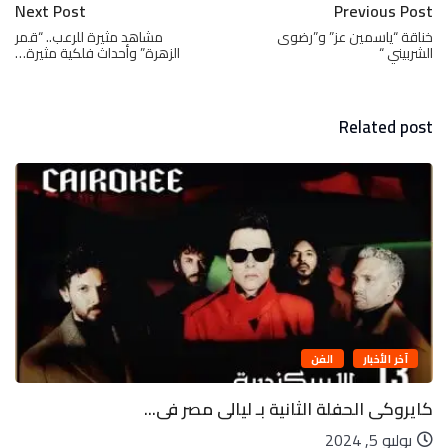
Next Post
Previous Post
خناقة “ياسمين عز” و”رضوى
مشاهد مثيرة للرعب.. “قمر
الشربيني “
الزهرة” وأحداث فلكية مثيرة…
Related post
آخر الأخبار
الفن
كايروكى الحفلة الثانية بـ ليالى مصر فى...
يوليو 5, 2024