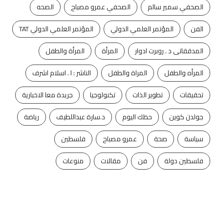
الصحفي سمير سالم
الصحفي عمرو مصباح
الصحه
الفن
المؤتمر العلمي الدولي
المؤتمر العلمي الدولي TAT
المدققاتى د . روبرت ادوار
المرأة
المرأة والطفل
المرأه والطفل
المراة والطفل
الناشر : ا . اسلام اشرف
تحقيقات
تطوير الذات
تكنولوجيا
جريدة معا الاخبارية
جولدن كوين
حظك اليوم
د.سارة عبداللطيف
رياضة
سياسة
صحة
عمرو مصباح
فلسطين
فلسطين دولة
فن
مقالات
منوعات