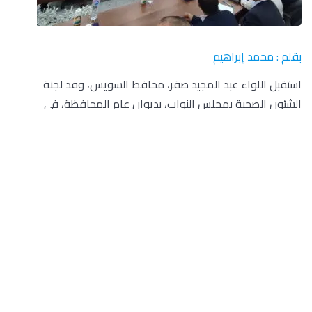
بقلم : محمد إبراهيم
استقبل اللواء عبد المجيد صقر، محافظ السويس، وفد لجنة
الشئون الصحية بمجلس النواب، بديوان عام المحافظة، في
مستهل زيارة اللجنة للمحافظة والمقرر لها أن تستمر ثلاثة أيام،
قبل التوجه إلى جولة لتفقد المنظومة الصحية بمحافظة السويس
التي تشهد وضع اللمسات الأخيرة تمهيداً لإطلاق منظومة التأمين
الصحي الشامل.
واستعرض اللواء عبد المجيد صقر، محافظ السويس، جهود
المحافظة في تجهيز وإعداد وتطوير المراكز الطبية والمستشفيات
ضمن مشروع التأمين الصحي الشامل وكيفيه توفير الدعم المالي
اللازم من المحافظة لتوفير وتحسين الخدمات الطبية المقدمة
للمواطنين، وقدم “برزنتيشن” عن تشخيص وضع القطاع الصحي في
المحافظة خلال 5 سنوات من مشاكل ومعوقات وحلول .
وطالب اللواء عبد المجيد صقر محافظ السويس، الدعم من لجنة