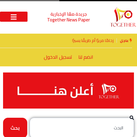
جريدة معًا الإخبارية
Together News Paper
الأخوة الأعداء وحتمًا لابد من لقاء
عاجل
انضم لنا
تسجيل الدخول
بحث