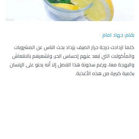
بقلم: جهاد امام
كلما ازدادت درجة حرار الصيف يزداد بحث الناس عن المشروبات
والمأكولات التي تبعد عنهم إحساس الحر، وتشعرهم بالانتعاش
والبهجة معا، ورغم سخونة هذا الفصل إلا أنه يحنو على الإنسان
بكمية كبيرة من هذه الأغذية.
وتتميز فواكه وخضروات الصيف باحتوائها على كمية كبيرة من
المياه التي ترطب على جسم الإنسان، وتعوض المياه الضائعة في
العرق، وكذلك على ألياف وفيتامينات تنشط الجهازين العصبي
والهضمي.
ويقدم أخصائيا تغذية لموقع “سكاي نيوز عربية” قائمة
بهذه الأغذية، والطريقة الأصح في تناولها، وكمياتها، ليمر الصيف