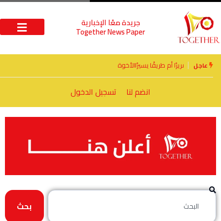
جريدة معًا الإخبارية
Together News Paper
الأخوة الأعداء وحتمًا لابد من لقاء
عاجل
انضم لنا
تسجيل الدخول
بحث