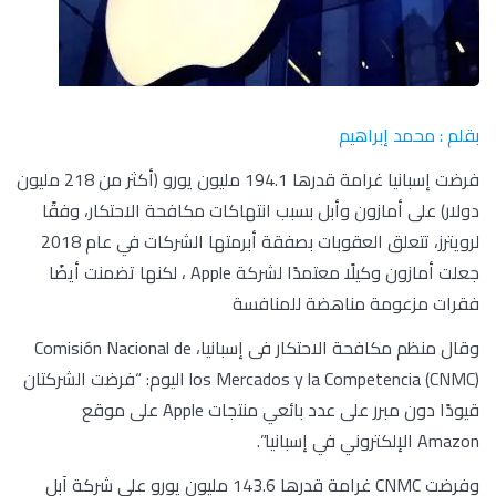
بقلم : محمد إبراهيم
فرضت إسبانيا غرامة قدرها 194.1 مليون يورو (أكثر من 218 مليون
دولار) على أمازون وأبل بسبب انتهاكات مكافحة الاحتكار، وفقًا
لرويترز، تتعلق العقوبات بصفقة أبرمتها الشركات في عام 2018
جعلت أمازون وكيلًا معتمدًا لشركة Apple ، لكنها تضمنت أيضًا
فقرات مزعومة مناهضة للمنافسة
وقال منظم مكافحة الاحتكار فى إسبانيا، Comisión Nacional de
los Mercados y la Competencia (CNMC) اليوم: “فرضت الشركتان
قيودًا دون مبرر على عدد بائعي منتجات Apple على موقع
Amazon الإلكتروني في إسبانيا”.
وفرضت CNMC غرامة قدرها 143.6 مليون يورو على شركة آبل