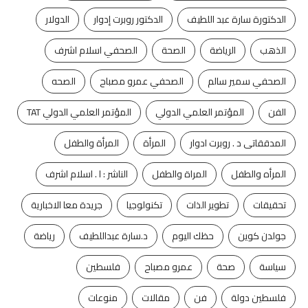
الدكتورة سارة عبد اللطيف
الدكتور روبرت إدوار
الدولار
الذهب
الرياضة
الصحة
الصحفي اسلام اشرف
الصحفي سمير سالم
الصحفي عمرو مصباح
الصحه
الفن
المؤتمر العلمي الدولي
المؤتمر العلمي الدولي TAT
المدققاتى د . روبرت ادوار
المرأة
المرأة والطفل
المرأه والطفل
المراة والطفل
الناشر : ا . اسلام اشرف
تحقيقات
تطوير الذات
تكنولوجيا
جريدة معا الاخبارية
جولدن كوين
حظك اليوم
د.سارة عبداللطيف
رياضة
سياسة
صحة
عمرو مصباح
فلسطين
فلسطين دولة
فن
مقالات
منوعات