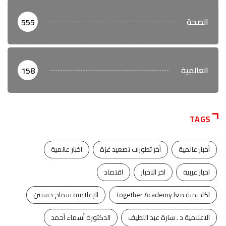
الصحة
555
العالمية
158
TAGS
أخبار عالمية
أخر تطورات تصعيد غزة
اخبار عالمية
اخبار عربية
اخر الاخبار
اقتصاد
اكاديمية معا Together Academy
الإعلامية سماح حسنين
الاعلامية د . سارة عبد اللطيف
الدكتورة أسماء أحمد