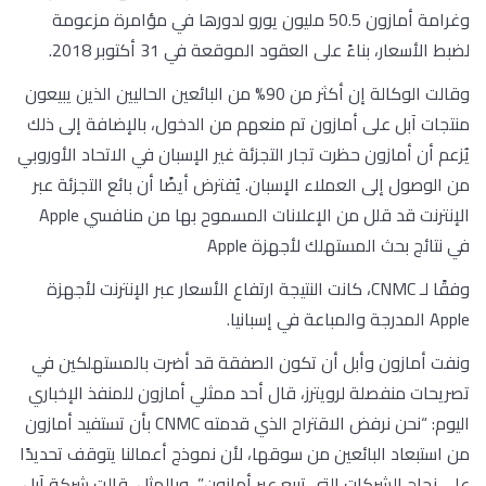
وغرامة أمازون 50.5 مليون يورو لدورها في مؤامرة مزعومة
لضبط الأسعار، بناءً على العقود الموقعة في 31 أكتوبر 2018.
وقالت الوكالة إن أكثر من 90% من البائعين الحاليين الذين يبيعون
منتجات آبل على أمازون تم منعهم من الدخول، بالإضافة إلى ذلك
يُزعم أن أمازون حظرت تجار التجزئة غير الإسبان في الاتحاد الأوروبي
من الوصول إلى العملاء الإسبان. يُفترض أيضًا أن بائع التجزئة عبر
الإنترنت قد قلل من الإعلانات المسموح بها من منافسي Apple
في نتائج بحث المستهلك لأجهزة Apple
وفقًا لـ CNMC، كانت النتيجة ارتفاع الأسعار عبر الإنترنت لأجهزة
Apple المدرجة والمباعة في إسبانيا.
ونفت أمازون وأبل أن تكون الصفقة قد أضرت بالمستهلكين في
تصريحات منفصلة لرويترز، قال أحد ممثلي أمازون للمنفذ الإخباري
اليوم: “نحن نرفض الاقتراح الذي قدمته CNMC بأن تستفيد أمازون
من استبعاد البائعين من سوقها، لأن نموذج أعمالنا يتوقف تحديدًا
على نجاح الشركات التي تبيع عبر أمازون”، وبالمثل، قالت شركة آبل