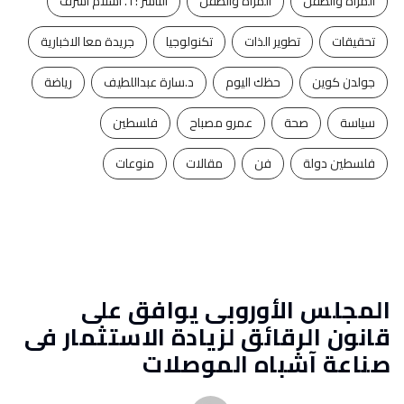
المرأه والطفل
المراة والطفل
الناشر : ا . اسلام اشرف
تحقيقات
تطوير الذات
تكنولوجيا
جريدة معا الاخبارية
جولدن كوين
حظك اليوم
د.سارة عبداللطيف
رياضة
سياسة
صحة
عمرو مصباح
فلسطين
فلسطين دولة
فن
مقالات
منوعات
المجلس الأوروبى يوافق على
قانون الرقائق لزيادة الاستثمار فى
صناعة آشباه الموصلات