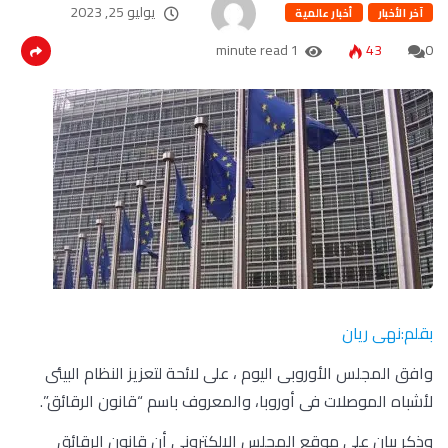
يوليو 25, 2023
آخر الأخبار
أخبار عالمية
1 minute read
43
0
بقلم:نهى ريان
وافق المجلس الأوروبى اليوم ، على لائحة لتعزيز النظام البيئى
لأشباه الموصلات فى أوروبا، والمعروف باسم “قانون الرقائق”.
وذكر بيان على موقع المجلس الإلكتروني أن قانون الرقائق