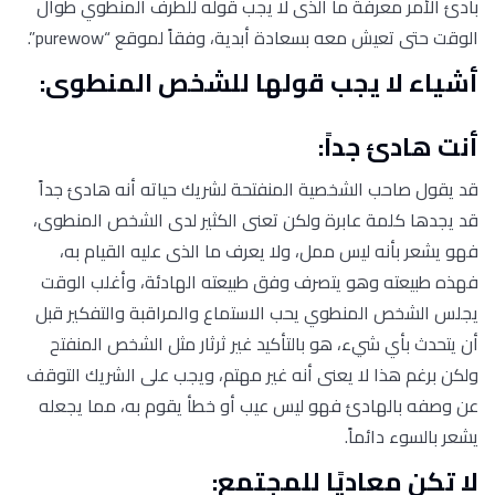
بادئ الأمر معرفة ما الذى لا يجب قوله للطرف المنطوي طوال
الوقت حتى تعيش معه بسعادة أبدية، وفقاً لموقع “purewow”.
أشياء لا يجب قولها للشخص المنطوى:
أنت هادئ جداً:
قد يقول صاحب الشخصية المنفتحة لشريك حياته أنه هادئ جداً
قد يجدها كلمة عابرة ولكن تعنى الكثير لدى الشخص المنطوى،
فهو يشعر بأنه ليس ممل، ولا يعرف ما الذى عليه القيام به،
فهذه طبيعته وهو يتصرف وفق طبيعته الهادئة، وأغلب الوقت
يجلس الشخص المنطوي يحب الاستماع والمراقبة والتفكير قبل
أن يتحدث بأي شيء، هو بالتأكيد غير ثرثار مثل الشخص المنفتح
ولكن برغم هذا لا يعنى أنه غير مهتم، ويجب على الشريك التوقف
عن وصفه بالهادئ فهو ليس عيب أو خطأ يقوم به، مما يجعله
يشعر بالسوء دائماً.
لا تكن معاديًا للمجتمع: