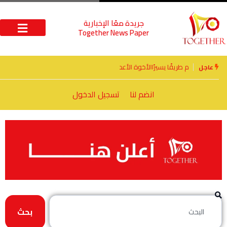
جريدة معًا الإخبارية
Together News Paper
الأخوة الأعداء وحتمًا لابد من لقاء
عاجل
انضم لنا
تسجيل الدخول
بحث