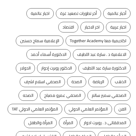
أخبار عالمية
أخر تطورات تصعيد غزة
اخبار عالمية
اخبار عربية
اخر الاخبار
اقتصاد
اكاديمية معا Together Academy
الإعلامية سماح حسنين
الاعلامية د . سارة عبد اللطيف
الدكتورة أسماء أحمد
الدكتورة سارة عبد اللطيف
الدكتور روبرت إدوار
الدولار
الذهب
الرياضة
الصحة
الصحفي اسلام اشرف
الصحفي سمير سالم
الصحفي عمرو مصباح
الصحه
الفن
المؤتمر العلمي الدولي
المؤتمر العلمي الدولي TAT
المدققاتى د . روبرت ادوار
المرأة
المرأة والطفل