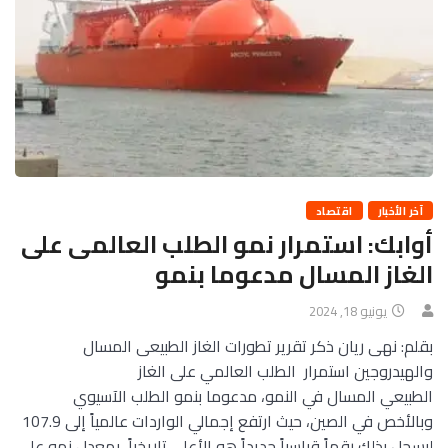
آخر الأخبار
اقتصاد
أوابك: استمرار نمو الطلب العالمى على
الغاز المسال مدعوما بنمو
يونيو 18, 2024
بقلم: نهى ريان ذكر تقرير تطورات الغاز الطبيعى المسال
والهيدروجين استمرار الطلب العالمي على الغاز
الطبيعي المسال في النمو، مدعوما بنمو الطلب الآسيوي
وبالأخص في الصين، حيث ارتفع إجمالي الواردات عالمياً إلى 107.9
ليسجل بذلك رقماً قياسياً جديداً هو الأعلى تاريخياً، بمعدل نمو على