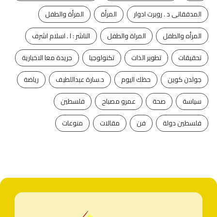
المدققاتى د . روبرت ادوار
المرأة
المرأة والطفل
المرأه والطفل
المراة والطفل
الناشر : ا . اسلام اشرف
تحقيقات
تطوير الذات
تكنولوجيا
جريدة معا الاخبارية
جولدن كوين
حظك اليوم
د.سارة عبداللطيف
رياضة
سياسة
صحة
عمرو مصباح
فلسطين
فلسطين دولة
فن
مقالات
منوعات