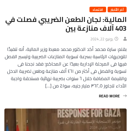
آخر الأخبار
اقتصاد
المالية: لجان الطعن الضريبي فصلت في
403 آلاف منازعة بين
يونيو 22, 2024
بقلم: سارة محمد أكد الدكتور محمد معيط وزير المالية، أنه تنفيذًا
للتوجيهات الرئاسية بسرعة تسوية المنازعات الضريبية وتيسير الفصل
فيها فى المرحلة الإدارية بعيدًا عن المحاكم؛ فقد نجحنا فى
تسوية والفصل فى أكثر من ٤٦١ ألف منازعة وطعن لضريبة الدخل
والقيمة المضافة خلال ٦ سنوات بضريبة نهائية مستحقة واجبة
الأداء تتجاوز ٣٦٢,٥ مليار جنيه، سواءً من […]
READ MORE