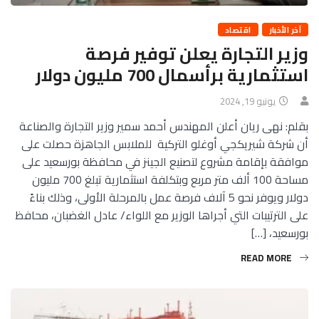
آخر الأخبار
اقتصاد
وزير التجارة يعلن توفير فرصة
استثمارية برأسمال 700 مليون دولار
يونيو 19, 2024
بقلم: نهى ريان أعلن المهندس أحمد سمير وزير التجارة والصناعة
أن شركة شيريكجي أوغلو التركية للملابس الجاهزة حصلت على
موافقة بإقامة مشروع لتصنيع الجينز في محافظة بورسعيد على
مساحة 100 ألف متر مربع وبتكلفة استثمارية تبلغ 700 مليون
دولار ويوفر نحو 5 آلاف فرصة عمل بالمرحلة الأولى، وذلك بناءً
على الترتيبات التي أجراها الوزير مع اللواء/ عادل الغضبان، محافظ
بورسعيد، […]
READ MORE