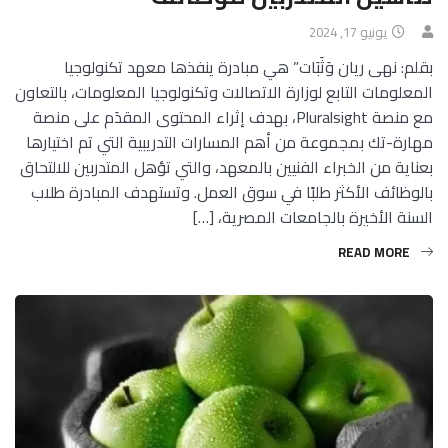
يونيو 17, 2024
بقلم: نهى ريان وَثَبَات” هي مبادرة ينفذها معهد تكنولوجيا
المعلومات التابع لوزارة الاتصالات وتكنولوجيا المعلومات، بالتعاون
مع منصة Pluralsight، بهدف إثراء المحتوى المقدَم على منصة
مهارة-تك بمجموعة من أهم المسارات التدريبية التي تم اختيارها
بعناية من الخبراء الفنيين بالمعهد، والتي تؤهل المتدربين للالتحاق
بالوظائف الأكثر طلبًا في سوق العمل. وتستهدف المبادرة طلاب
السنة الأخيرة بالجامعات المصرية، […]
READ MORE