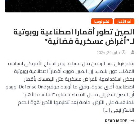
آخر الأخبار
تكنولوجيا
الصين تطور أقمارا اصطناعية روبوتية
لـ”أغراض عسكرية فضائية”
مايو 24, 2024
بقلم :نوال عبد الرحمن قال مساعد وزير الدفاع الأمريكي لسياسة
الفضاء، جون بلامب، إن الصين طورت أقماراً اصطناعية روبوتية
يمكن استخدامها، لأغراض عسكرية مثل الإمساك بأقمار
اصطناعية أخرى عدوة، وفق ما أورده موقع Defense One. ويبدو
أن الصين تنظر إلى مجال الفضاء باعتباره “القاعدة الأهم”
للمنافسة على الأرض، خاصة بعد تنظيمها الأخير لقوة الدعم
الاستراتيجى […]
READ MORE