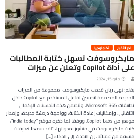
آخر الأخبار
تكنولوجيا
مايكروسوفت تسهل كتابة المطالبات
على أداة Copilot وتعلن عن ميزات
مايو 15, 2024
بقلم: نهى ريان قدمت مايكروسوفت مجموعة من الميزات
الجديدة المصممة لتحسين تفاعل المستخدم مع Copilot داخل
تطبيقات Microsoft 365، وتتضمن هذه التحسينات الإكمال
التلقائي، وإمكانيات إعادة الكتابة، وواجهة دردشة جديدة، وإصدار
موسع من Copilot Labs. ووفقا لما ذكره موقع “india today”،
كتبت مايكروسوفت في منشور بمدونتها، “لقد سمعنا تعليقات
متسقة من عملائنا، إن التحدث إلى الذكاء […]