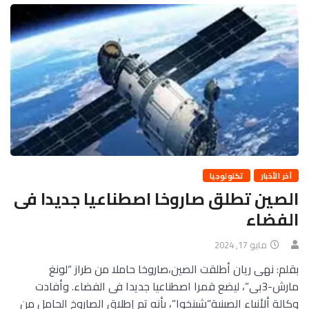
آخر الأخبار
تكنولوجيا
الصين تطلق صاروخا اصطناعيا جديدا فى
الفضاء
مايو 17, 2024
بقلم: نهى ريان أطلقت الصين،صاروخا حاملا من طراز “لونغ
مارش-3بى”، ليضع قمرا اصطناعيا جديدا فى الفضاء. وأفادت
وكالة ألأنباء الصينية”شينخوا”، بأنه تم إطلاق الصاروخ الحامل من