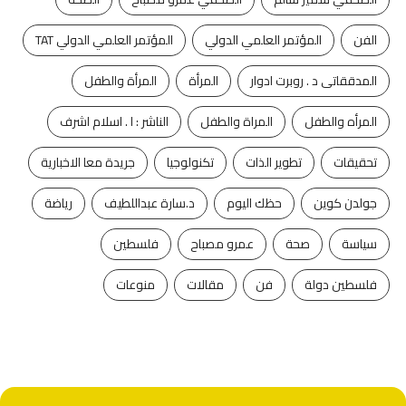
الفن
المؤتمر العلمي الدولي
المؤتمر العلمي الدولي TAT
المدققاتى د . روبرت ادوار
المرأة
المرأة والطفل
المرأه والطفل
المراة والطفل
الناشر : ا . اسلام اشرف
تحقيقات
تطوير الذات
تكنولوجيا
جريدة معا الاخبارية
جولدن كوين
حظك اليوم
د.سارة عبداللطيف
رياضة
سياسة
صحة
عمرو مصباح
فلسطين
فلسطين دولة
فن
مقالات
منوعات