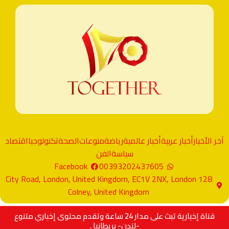
آخر الأخبار
أخبار عربية
أخبار عالمية
رياضة
منوعات
الصحة
تكنولوجيا
اقتصاد
سياسة
الفن
Facebook
00393202437605
128 City Road, London, United Kingdom, EC1V 2NX, London
Colney, United Kingdom
قناة إخبارية تبث على مدار 24 ساعة وتقدم محتوى إخباري متنوع
-لندن- بريطانيا .