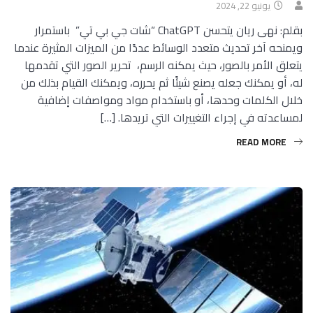
يونيو 22, 2024
بقلم: نهى ريان يتحسن ChatGPT “شات جي بي تي” باستمرار
ويمنحه آخر تحديث متعدد الوسائط عددًا من الميزات المثيرة عندما
يتعلق الأمر بالصور، حيث يمكنه الرسم، تحرير الصور التي تقدمها
له، أو يمكنك جعله يصنع شيئًا ثم يحرره، ويمكنك القيام بذلك من
خلال الكلمات وحدها، أو باستخدام مواد ومواصفات إضافية
لمساعدته في إجراء التغييرات التي تريدها. […]
READ MORE